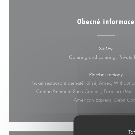
Obecné informace
Služby
Catering and catering, Private 
Platební metody
Ticket restaurant dématérialisé, Amex, Without c
ContactPaiement Sans Contact, Eurocard/Mast
American Express, Debit Ca
Ta