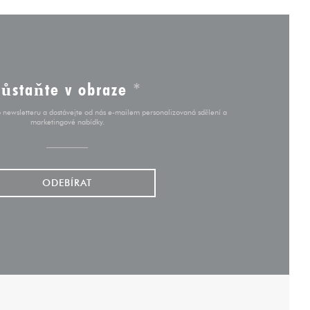
Zůstaňte v obraze
*
o newsletteru a dostávejte od nás e-mailem personalizovaná sdělení a
marketingové nabídky.
ODEBÍRAT