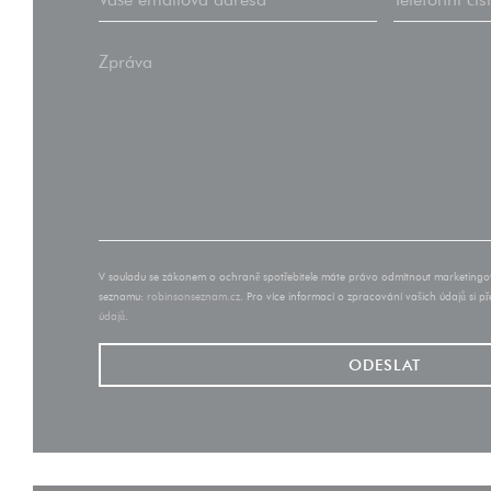
V souladu se zákonem o ochraně spotřebitele máte právo odmítnout marketingov
seznamu:
robinsonseznam.cz
. Pro více informací o zpracování vašich údajů si p
údajů
.