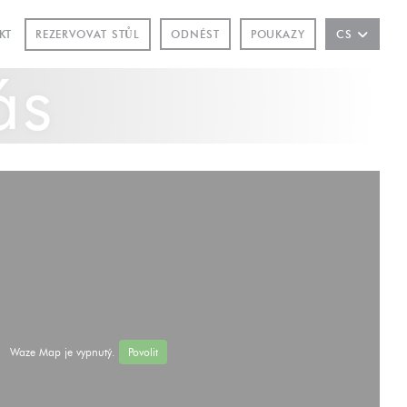
OVÉM OKNĚ))
REZERVOVAT STŮL
KT
ODNÉST
POUKAZY
CS
ás
Waze Map je vypnutý.
Povolit