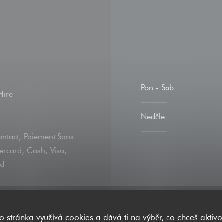
Pon
-
Sob
Hire
Neděle
ontact, Paiement Sans
ercard, Cash, Visa,
rd
to stránka využívá cookies a dává ti na výběr, co chceš aktivo