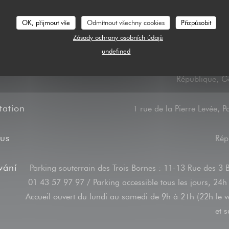
OK, přijmout vše
Odmítnout všechny cookies
Přizpůsobit
Přístup
Zásady ochrany osobních údajů
undefined
République, G
tation
1 rue de la Pierre Levée, P
us
Rép
vání
Parking souterrain des Trois Bornes : 11-13 Rue des 3 
01 43 57 97 97 / Parking accessible tous les jours, 24h
Accueil ouvert du lundi au samedi de 9h à 21h (22h le 
et 