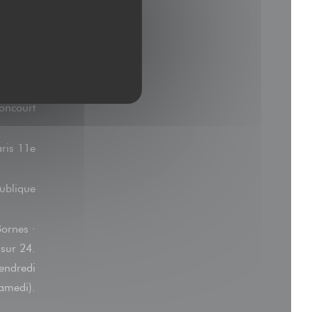
oncourt
aris 11e
ublique
Bornes ·
 sur 24.
vendredi
samedi).