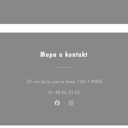
Mapa a kontakt
((otevře se v
20 rue de la pierre levée 75011 PARIS
01 48 06 33 02
Facebook ((otevře se v novém ok
Instagram ((otevře se v n