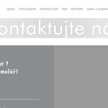
((OTEVŘE SE V N
MENU
FOTOGRAFIE
HODNOCENÍ
TISK
DELIVERY
MAPA A KONTA
ontaktujte n
at ?
rmulář!