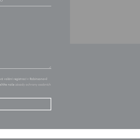
á volání registrací v Robinsonově
řečtěte naše
zásady ochrany osobních