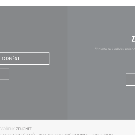
Přihlaste se k odběru našeh
ODNÉST
((OTEVŘE SE V NOVÉM OKNĚ))
YTVOŘENY
ZENCHEF