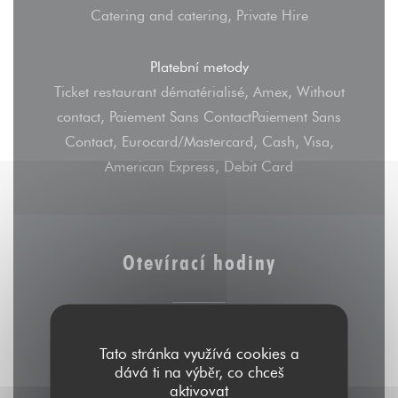
Catering and catering, Private Hire
Platební metody
Ticket restaurant dématérialisé, Amex, Without
contact, Paiement Sans ContactPaiement Sans
Contact, Eurocard/Mastercard, Cash, Visa,
American Express, Debit Card
Otevírací hodiny
Tato stránka využívá cookies a
Pon
-
Sob
dává ti na výběr, co chceš
12:00 - 15:00
19:00 - 23:00
•
aktivovat