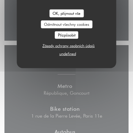
Neděle
OK, přijmout vše
11:30 - 16:00
Odmítnout všechny cookies
Přizpůsobit
Zásady ochrany osobních údajů
undefined
Přístup
Metro
République, Goncourt
Bike station
1 rue de la Pierre Levée, Paris 11e
Autobus