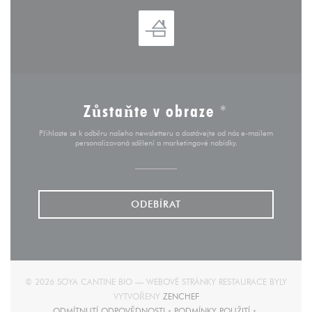
Zůstaňte v obraze
*
Přihlaste se k odběru našeho newsletteru a dostávejte od nás e-mailem
personalizovaná sdělení a marketingové nabídky.
ODEBÍRAT
© 2026 SOYA CANTINE BIO — WEBOVÉ STRÁNKY RESTAURACE BYLY
((OTEVŘE SE V NOVÉM OKNĚ)
VYTVOŘENY
ZENCHEF
ODMÍTNUTÍ ODPOVĚDNOSTI
PODMÍNKY POUŽITÍ