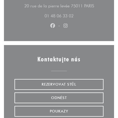
((otevře se v
20 rue de la pierre levée 75011 PARIS
01 48 06 33 02
Facebook ((otevře se v novém ok
Instagram ((otevře se v n
Kontaktujte nás
REZERVOVAT STŮL
ODNÉST
POUKAZY