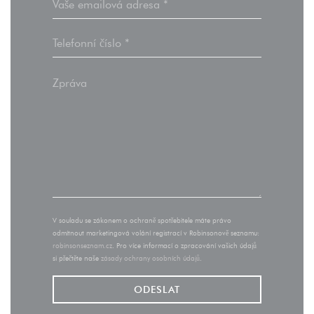
V souladu se zákonem o ochraně spotřebitele máte právo
odmítnout marketingová volání registrací v Robinsonově seznamu:
robinsonseznam.cz
. Pro více informací o zpracování vašich údajů
si přečtěte naše
zásady ochrany osobních údajů
.