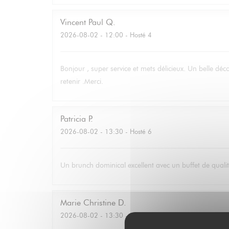
Vincent Paul
Q
2026-08-02
- 12:00 - Hosté 4
Bonjour , super service et mets délicieux. Un belle déc
retenir .Merci.
Patricia
P
2026-08-02
- 13:30 - Hosté 6
Un brunch dominical excellent avec un buffet de qualité
Marie Christine
D
2026-08-02
- 13:30 - Hosté 2