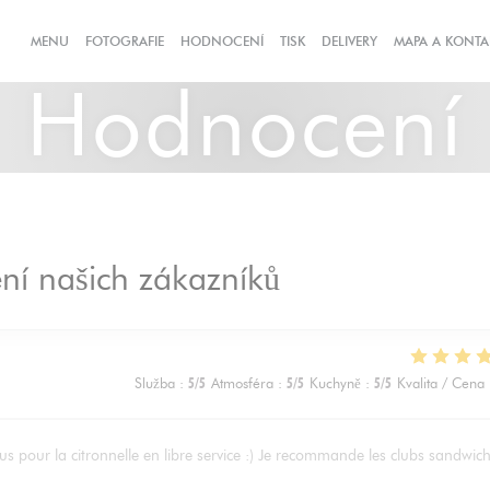
((OTEVŘE SE V N
MENU
FOTOGRAFIE
HODNOCENÍ
TISK
DELIVERY
MAPA A KONTA
Hodnocení
í našich zákazníků
Služba
:
5
/5
Atmosféra
:
5
/5
Kuchyně
:
5
/5
Kvalita / Cena
us pour la citronnelle en libre service :) Je recommande les clubs sandwic