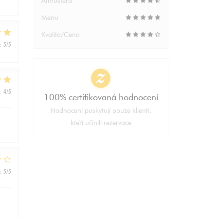
Atmosféra
Menu
Kvalita/Cena
:
5
/5
:
4
/5
100% certifikovaná hodnocení
Hodnocení poskytují pouze klienti,
kteří učinili rezervace
:
5
/5