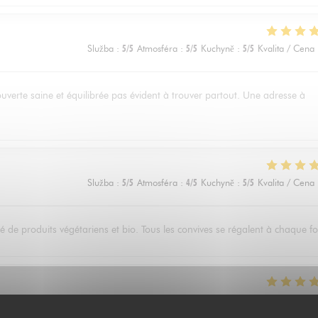
Služba
:
5
/5
Atmosféra
:
5
/5
Kuchyně
:
5
/5
Kvalita / Cena
ouverte saine et équilibrée pas évident à trouver partout. Une adresse à
Služba
:
5
/5
Atmosféra
:
4
/5
Kuchyně
:
5
/5
Kvalita / Cena
 de produits végétariens et bio. Tous les convives se régalent à chaque fo
Služba
:
5
/5
Atmosféra
:
4
/5
Kuchyně
:
5
/5
Kvalita / Cena