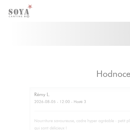
Panel pro správu cookies
Hodnocen
Rémy
L
2026-08-05
- 12:00 - Hosté 3
Nourriture savoureuse, cadre hyper agréable - petit pl
qui sont délicieux !