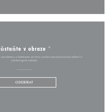
Zůstaňte v obraze
*
o newsletteru a dostávejte od nás e-mailem personalizovaná sdělení a
marketingové nabídky.
ODEBÍRAT