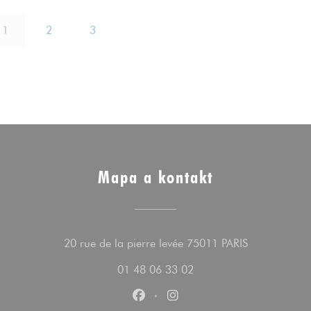
1
2
3
Mapa a kontakt
((otevře se v
20 rue de la pierre levée 75011 PARIS
01 48 06 33 02
Facebook ((otevře se v novém ok
Instagram ((otevře se v n