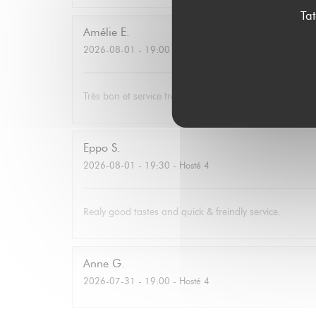
Ta
Amélie
E
2026-08-01
- 19:00 - Hosté 3
Très bon et service très agréable. Même mon père (qui
Eppo
S
2026-08-01
- 19:30 - Hosté 4
Realy good tastes and quick & freindly service.
Anne
G
2026-07-31
- 19:00 - Hosté 4