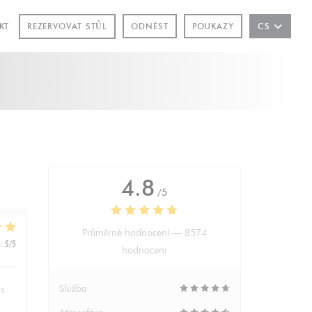
OVÉM OKNĚ))
REZERVOVAT STŮL
KT
ODNÉST
POUKAZY
CS
4.8
/5
Průměrné hodnocení —
8574
:
5
/5
hodnoceni
Služba
hs