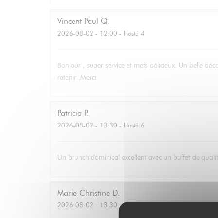
Vincent Paul
Q
2026-08-02
- 12:00 - Hosté 4
Bonjour , super service et mets délicieux. Un belle déc
retenir .Merci.
Patricia
P
2026-08-02
- 13:30 - Hosté 6
Un brunch dominical excellent avec un buffet de qualité
Marie Christine
D
2026-08-02
- 13:30 - Hosté 2