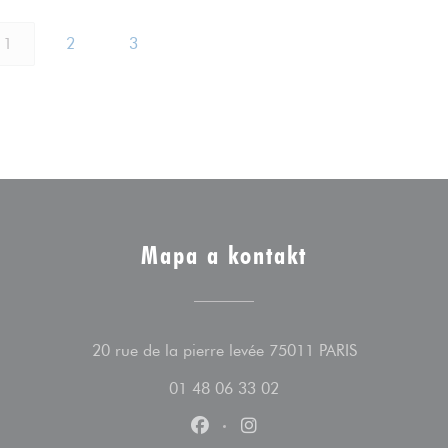
1
2
3
Mapa a kontakt
((otevře se v
20 rue de la pierre levée 75011 PARIS
01 48 06 33 02
Facebook ((otevře se v novém ok
Instagram ((otevře se v n