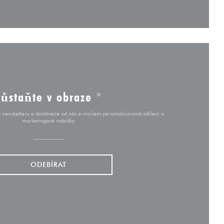
Zůstaňte v obraze
*
o newsletteru a dostávejte od nás e-mailem personalizovaná sdělení a
marketingové nabídky.
ODEBÍRAT