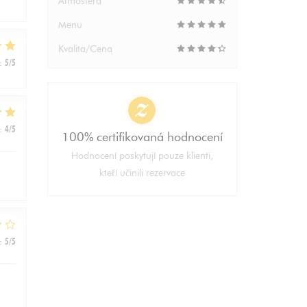
Atmosféra
Menu
Kvalita/Cena
:
5
/5
:
4
/5
100% certifikovaná hodnocení
Hodnocení poskytují pouze klienti,
kteří učinili rezervace
:
5
/5