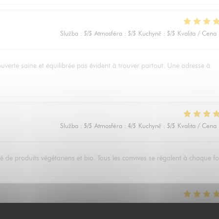
Služba
:
5
/5
Atmosféra
:
5
/5
Kuchyně
:
5
/5
Kvalita / Cena
ouverte saine et équilibrée pas évident à trouver partout. Une adresse à
Služba
:
5
/5
Atmosféra
:
4
/5
Kuchyně
:
5
/5
Kvalita / Cena
 de produits végétariens et bio. Tous les convives se régalent à chaque fo
Služba
:
5
/5
Atmosféra
:
4
/5
Kuchyně
:
5
/5
Kvalita / Cena