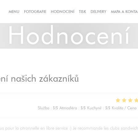
((OTEVŘE SE V N
MENU
FOTOGRAFIE
HODNOCENÍ
TISK
DELIVERY
MAPA A KONTA
Hodnocení
í našich zákazníků
Služba
:
5
/5
Atmosféra
:
5
/5
Kuchyně
:
5
/5
Kvalita / Cena
us pour la citronnelle en libre service :) Je recommande les clubs sandwic