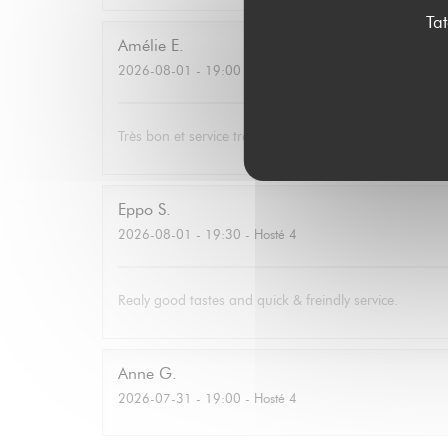
Ta
Amélie
E
2026-08-01
- 19:00 - Hosté 3
Très bon et service très agréable. Même mon père (qui
Eppo
S
2026-08-01
- 19:30 - Hosté 4
Realy good tastes and quick & freindly service.
Anne
G
2026-07-31
- 19:00 - Hosté 4