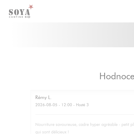
Panel pro správu cookies
Hodnocen
Rémy
L
2026-08-05
- 12:00 - Hosté 3
Nourriture savoureuse, cadre hyper agréable - petit pl
qui sont délicieux !