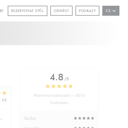
OVÉM OKNĚ))
REZERVOVAT STŮL
KT
ODNÉST
POUKAZY
CS
4.8
/5
Průměrné hodnocení —
8574
:
5
/5
hodnoceni
Služba
hs