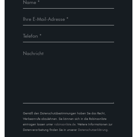
Gemäß den Datenschutzbestimmungen haben Sie das Recht,
Werbeanrufe abzulehnen. Sie können sich in die Robinsonliste
eintragen lassen unter
robinsonliste.de
. Weitere Informationen zur
Datenverarbeitung finden Sie in unserer
Datenschutzerklärung
.