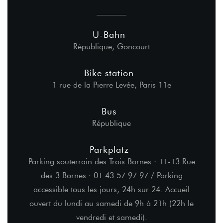
U-Bahn
République, Goncourt
Bike station
1 rue de la Pierre Levée, Paris 11e
Bus
République
Parkplatz
Parking souterrain des Trois Bornes : 11-13 Rue
des 3 Bornes · 01 43 57 97 97 / Parking
accessible tous les jours, 24h sur 24. Accueil
ouvert du lundi au samedi de 9h à 21h (22h le
vendredi et samedi).