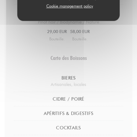
Cookie management policy
Fleury / Rosé de Saignée brut
Pinot noir / Biodynamie / Nature
29,00 EUR
58,00 EUR
Bouteille.
Bouteille.
Carte des Boissons
BIERES
Artisanales, locales
CIDRE / POIRÉ
APÉRITIFS & DIGESTIFS
COCKTAILS