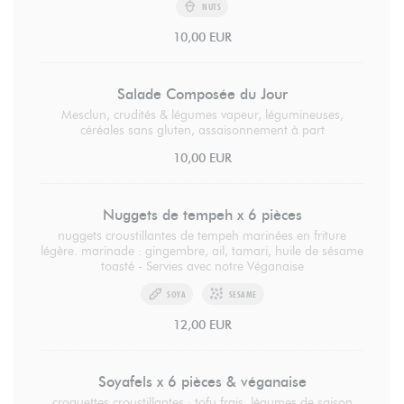
NUTS
10,00 EUR
Salade Composée du Jour
Mesclun, crudités & légumes vapeur, légumineuses,
céréales sans gluten, assaisonnement à part
10,00 EUR
Nuggets de tempeh x 6 pièces
nuggets croustillantes de tempeh marinées en friture
légère. marinade : gingembre, ail, tamari, huile de sésame
toasté - Servies avec notre Véganaise
SOYA
SESAME
12,00 EUR
Soyafels x 6 pièces & véganaise
croquettes croustillantes : tofu frais, légumes de saison