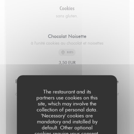
Cookies
sans gluten.
Chocolat Noisette
à l'unité cookies au chocolat et noisettes
NUTS
3,50 EUR
Beurre de Cacahuète, Chocolat Noir et Fleur de
Sel
The restaurant and its
à l'unité cookies au beurre de cacahuète, chocolat noir et
partners use cookies on this
fleur de sel. 3,5€
site, which may involve the
PEANUTS
collection of personal data.
'Necessary' cookies are
3,50 EUR
mandatory and installed by
default. Other optional
cookies require your consent.