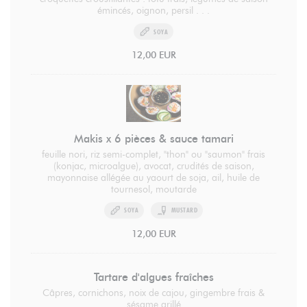
émincés, oignon, persil . . .
SOYA
12,00 EUR
Makis x 6 pièces & sauce tamari
feuille nori, riz semi-complet, "thon" ou "saumon" frais
(konjac, microalgue), avocat, crudités de saison,
mayonnaise allégée au yaourt de soja, ail, huile de
tournesol, moutarde
SOYA
MUSTARD
12,00 EUR
Tartare d'algues fraîches
Câpres, cornichons, noix de cajou, gingembre frais &
sésame grillé