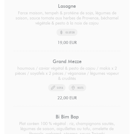
Lasagne
Farce maison, tempeh & protéine de soja, légumes de
saison, sauce tomate aux herbes de Provence, béchamel
végétale & pesto à la noix de cajou
GLUTEN
19,00 EUR
Grand Mezze
houmous / caviar végétal & pesto de cajou / makis x 2
pièces / soyafels x 2 pièces / véganaise / légumes vapeur
& crudités
SOYA
NUTS
22,00 EUR
Bi Bim Bap
Plat coréen 100 % végétal : riz, champignons sautés,
légumes de saison, aiguillettes ou tofu, omelette de
fèverole, wakamé, sésame, sauce Teriyaki