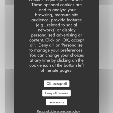
Carte des Vins
These optional cookies are
used to analyze your
Vins Biologiques / Vendanges Manuelles / Sans Produits
Chimiques / Sans Filtrage.
browsing, measure site
audience, provide features
(e.g., related to social
VINS ROUGES
networks) or display
personalized advertising or
content. Click on 'OK, accept
VIN ROSÉ
all', 'Deny all' or 'Personalize'
to manage your preferences.
VIN BLANCS
You can change your choices
at any time by clicking on the
PROSECCO
cookie icon at the bottom left
of the site pages.
CHAMPAGNE
OK, accept all
Fleury / Blanc de Noirs brut
Deny all cookies
Pinot noir / Biodynamie / Nature
Personalize
29,00 EUR
58,00 EUR
Bouteille.
Bouteille.
Personal data protection policy