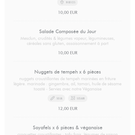
NUECES
10,00 EUR
Salade Composée du Jour
Mesclun, crudités & légumes vapeur, légumineuses,
céréales sans gluten, assaisonnement à part
10,00 EUR
Nuggets de tempeh x 6 pièces
nuggets croustillantes de tempeh marinées en friture
légère. marinade : gingembre, ail, tamari, huile de sésame
toasté - Servies avec notre Véganaise
SOJA
SESAM
12,00 EUR
Soyafels x 6 pièces & véganaise
croquettes croustillantes : tofu frais, légumes de saison