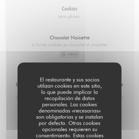
Cookies
sans gluten.
Chocolat Noisette
à l'unité cookies au chocolat et noisettes
NUECES
3,50 EUR
El restaurante y sus socios
Beurre de Cacahuète, Chocolat Noir et Fleur de
utilizan cookies en este sitio,
Sel
lo que puede implicar la
à l'unité cookies au beurre de cacahuète, chocolat noir et
recopilación de datos
fleur de sel. 3,5€
personales. Las cookies
denominadas «necesarias»
MISERIA
son obligatorias y se instalan
por defecto. Otras cookies
3,50 EUR
opcionales requieren su
consentimiento. Estas cookies