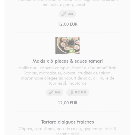
émincés, oignon, persil . . .
SOJA
12,00 EUR
Makis x 6 pièces & sauce tamari
feuille nori, riz semi-complet, "thon" ou "saumon" frais
(konjac, microalgue), avocat, crudités de saison,
mayonnaise allégée au yaourt de soja, ail, huile de
tournesol, moutarde
SOJA
MOSTAZA
12,00 EUR
Tartare d'algues fraîches
Câpres, cornichons, noix de cajou, gingembre frais &
sésame grillé