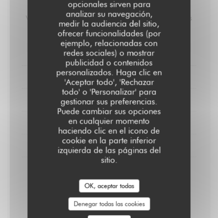
opcionales sirven para
Carte des Vins
analizar su navegación,
Vins Biologiques / Vendanges Manuelles / Sans Produits
medir la audiencia del sitio,
Chimiques / Sans Filtrage.
ofrecer funcionalidades (por
ejemplo, relacionadas con
redes sociales) o mostrar
VINS ROUGES
publicidad o contenidos
personalizados. Haga clic en
VIN ROSÉ
'Aceptar todo', 'Rechazar
todo' o 'Personalizar' para
VIN BLANCS
gestionar sus preferencias.
Puede cambiar sus opciones
en cualquier momento
PROSECCO
haciendo clic en el icono de
cookie en la parte inferior
CHAMPAGNE
izquierda de las páginas del
sitio.
Fleury / Blanc de Noirs brut
Pinot noir / Biodynamie / Nature
OK, aceptar todas
29,00 EUR
58,00 EUR
Denegar todas las cookies
Bouteille.
Bouteille.