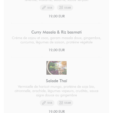
SOJA
SESAM
19,00 EUR
Curry Masala & Riz basmati
Créme de cajou et coco, garam masala doux, gingembre,
curcuma, légumes de saison, protéine végétale
19,00 EUR
Salade Thaï
Vermicelle de haricot mungo, protéine de soja bio,
citronnelle, arachide, légumes vapeurs, crudités, sauce
aigre douce au gingembre
SOJA
SESAM
19,00 EUR