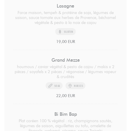
Lasagne
Farce maison, tempeh & protéine de soja, légumes de
saison, sauce tomate aux herbes de Provence, béchamel
végétale & pesto à la noix de cajou
GLUTEN
19,00 EUR
Grand Mezze
houmous / caviar végétal & pesto de cajou / makis x 2
pièces / soyafels x 2 pièces / véganaise / légumes vapeur
& crudités
SOJA
NUECES
22,00 EUR
Bi Bim Bap
Plat coréen 100 % végétal : riz, champignons sautés,
légumes de saison, aiguillettes ou tofu, omelette de
fèverole, wakamé, sésame, sauce Teriyaki