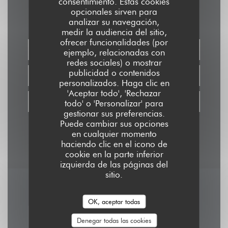
Contacto
consentimiento. Estas cookies
opcionales sirven para
analizar su navegación,
medir la audiencia del sitio,
ofrecer funcionalidades (por
RESERVAR UNA MESA
ejemplo, relacionadas con
redes sociales) o mostrar
publicidad o contenidos
TAKEAWAY
personalizados. Haga clic en
'Aceptar todo', 'Rechazar
VALES
todo' o 'Personalizar' para
gestionar sus preferencias.
Puede cambiar sus opciones
en cualquier momento
haciendo clic en el icono de
cookie en la parte inferior
izquierda de las páginas del
sitio.
Manténgase al día
*
OK, aceptar todas
Suscríbase a nuestro boletín para recibir comunicaciones
personalizadas y ofertas de marketing por correo electrónico.
Denegar todas las cookies