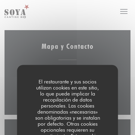
Personalización de sus opciones de cookies
Mapa y Contacto
((abre en un
20 rue de la pierre levée 75011 PARIS
El restaurante y sus socios
01 48 06 33 02
utilizan cookies en este sitio,
lo que puede implicar la
recopilación de datos
Facebook ((abre en una nueva v
Instagram ((abre en una 
personales. Las cookies
denominadas «necesarias»
son obligatorias y se instalan
por defecto. Otras cookies
opcionales requieren su