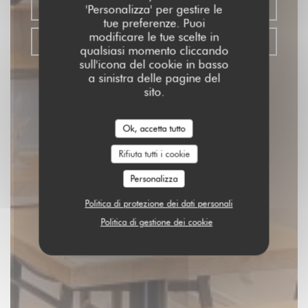
PRENOTA
'Personalizza' per gestire le
tue preferenze. Puoi
modificare le tue scelte in
PORTA VIA
qualsiasi momento cliccando
sull'icona del cookie in basso
a sinistra delle pagine del
sito.
Ok, accetta tutto
Rifiuta tutti i cookie
Personalizza
Politica di protezione dei dati personali
Politica di gestione dei cookie