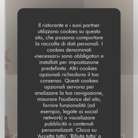
Il ristorante e i suoi partner
utilizzano cookies su questo
sito, che possono comportare
la raccolta di dati personali. I
cookies denominati
«necessari» sono obbligatori e
installati per impostazione
predefinita. Altri cookies
opzionali richiedono il tuo
consenso. Questi cookies
opzionali servono per
analizzare la tua navigazione,
misurare l'audience del sito,
fornire funzionalità (ad
SOYA CANTINE BIO
esempio, legate ai social
network) o visualizzare
RISTORANTE VEGANO
|
PARIS
pubblicità o contenuti
personalizzati. Clicca su
'Accetta tutto', 'Rifiuta tutto' o