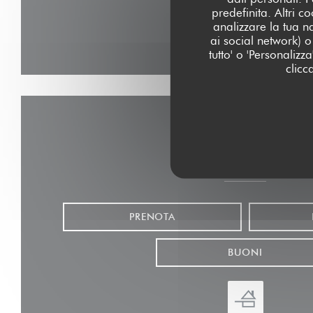
predefinita. Altri 
analizzare la tua n
ai social network) o 
tutto' o 'Personaliz
clicc
Contattaci
PRENOTA
BUONI