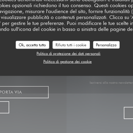
cookies opzionali richiedono il tuo consenso. Questi cookies o
avigazione, misurare l'audience del sito, fornire funzionalità
Facebook ((apre una nuova fines
Instagram ((apre una nuov
visualizzare pubblicità o contenuti personalizzati. Clicca su 'Ac
za' per gestire le tue preferenze. Puoi modificare le tue scelte
ando sull'icona del cookie in basso a sinistra delle pagine del
Ok, accetta tutto
Rifiuta tutti i cookie
Personalizza
Politica di protezione dei dati personali
Politica di gestione dei cookie
Iscriversi alla nostra newslett
PORTA VIA