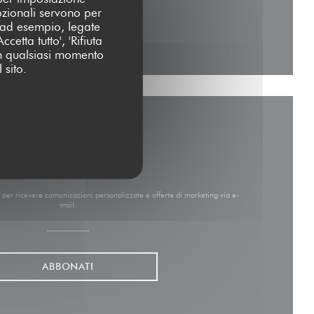
pzionali servono per
 (ad esempio, legate
tra))
a finestra))
cetta tutto', 'Rifiuta
 in qualsiasi momento
 sito.
Rimani informato
*
er per ricevere comunicazioni personalizzate e offerte di marketing via e-
mail.
ABBONATI