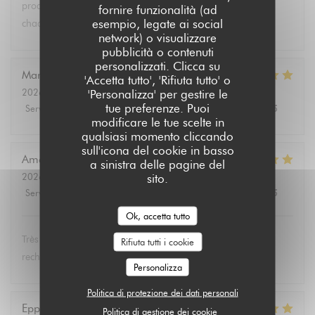
produits végétariens et bio. Tous les convives se régalent à
fornire funzionalità (ad
esempio, legate ai social
chaque fois.
network) o visualizzare
pubblicità o contenuti
personalizzati. Clicca su
Marie Christine
D
'Accetta tutto', 'Rifiuta tutto' o
2026-08-02
- 13:30 - Ospiti 2
'Personalizza' per gestire le
tue preferenze. Puoi
Servizio
:
5
/5
Atmosfera
:
4
/5
Cucina
:
5
/5
Qualità / Prezzo
:
4
/5
modificare le tue scelte in
qualsiasi momento cliccando
sull'icona del cookie in basso
Amélie
E
a sinistra delle pagine del
2026-08-01
- 19:00 - Ospiti 3
sito.
Servizio
:
5
/5
Atmosfera
:
5
/5
Cucina
:
5
/5
Qualità / Prezzo
:
5
/5
Ok, accetta tutto
Très bon et service très agréable. Même mon père (qui
Rifiuta tutti i cookie
rechigne un peu sur le vegan) a adoré les lasagnes !
Personalizza
Politica di protezione dei dati personali
Eppo
S
Politica di gestione dei cookie