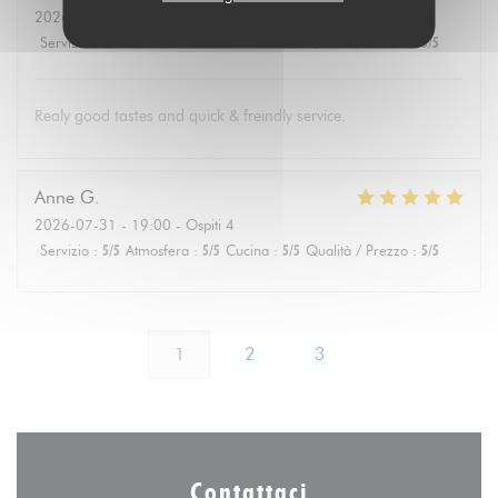
2026-08-01
- 19:30 - Ospiti 4
Servizio
:
5
/5
Atmosfera
:
4
/5
Cucina
:
5
/5
Qualità / Prezzo
:
5
/5
Realy good tastes and quick & freindly service.
Anne
G
2026-07-31
- 19:00 - Ospiti 4
Servizio
:
5
/5
Atmosfera
:
5
/5
Cucina
:
5
/5
Qualità / Prezzo
:
5
/5
1
2
3
Contattaci