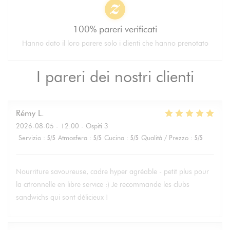
100% pareri verificati
Hanno dato il loro parere solo i clienti che hanno prenotato
I pareri dei nostri clienti
Rémy
L
2026-08-05
- 12:00 - Ospiti 3
Servizio
:
5
/5
Atmosfera
:
5
/5
Cucina
:
5
/5
Qualità / Prezzo
:
5
/5
Nourriture savoureuse, cadre hyper agréable - petit plus pour
la citronnelle en libre service :) Je recommande les clubs
sandwichs qui sont délicieux !