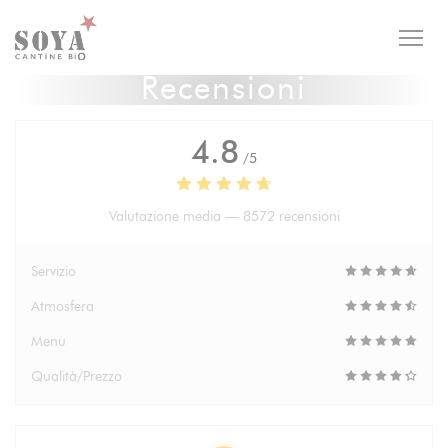
Personalizzazione delle tue scelte sui cookie
Recensioni
4.8
/5
Valutazione media —
8572 recensioni
Servizio
Atmosfera
Menu
Qualità/Prezzo