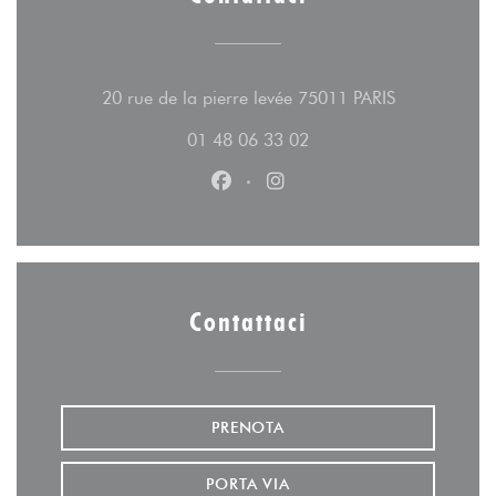
((apre una nu
20 rue de la pierre levée 75011 PARIS
01 48 06 33 02
Facebook ((apre una nuova fines
Instagram ((apre una nuov
Contattaci
PRENOTA
PORTA VIA