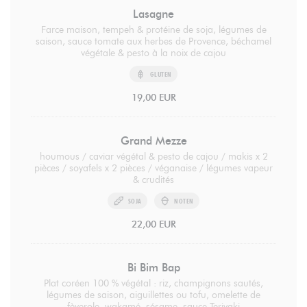
Lasagne
Farce maison, tempeh & protéine de soja, légumes de
saison, sauce tomate aux herbes de Provence, béchamel
végétale & pesto à la noix de cajou
GLUTEN
19,00 EUR
Grand Mezze
houmous / caviar végétal & pesto de cajou / makis x 2
pièces / soyafels x 2 pièces / véganaise / légumes vapeur
& crudités
SOJA
NOTEN
22,00 EUR
Bi Bim Bap
Plat coréen 100 % végétal : riz, champignons sautés,
légumes de saison, aiguillettes ou tofu, omelette de
fèverole, wakamé, sésame, sauce Teriyaki