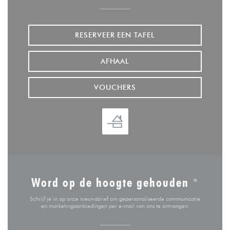
RESERVEER EEN TAFEL
AFHAAL
VOUCHERS
Word op de hoogte gehouden
*
Schrijf je in op onze nieuwsbrief om gepersonaliseerde communicatie
en marketingaanbiedingen per e-mail van ons te ontvangen.