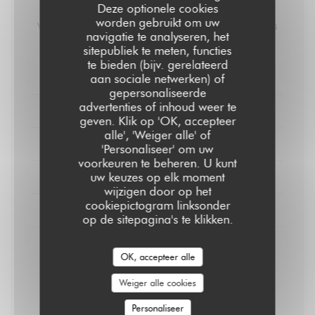
Carte des Vins
Deze optionele cookies
worden gebruikt om uw
Vins Biologiques / Vendanges Manuelles / Sans Produits
navigatie te analyseren, het
Chimiques / Sans Filtrage.
sitepubliek te meten, functies
te bieden (bijv. gerelateerd
aan sociale netwerken) of
VINS ROUGES
gepersonaliseerde
advertenties of inhoud weer te
VIN ROSÉ
geven. Klik op 'OK, accepteer
alle', 'Weiger alle' of
VIN BLANCS
'Personaliseer' om uw
voorkeuren te beheren. U kunt
uw keuzes op elk moment
PROSECCO
wijzigen door op het
cookiepictogram linksonder
CHAMPAGNE
op de sitepagina's te klikken.
Fleury / Blanc de Noirs brut
OK, accepteer alle
Pinot noir / Biodynamie / Nature
Weiger alle cookies
29,00 EUR
58,00 EUR
Bouteille.
Bouteille.
Personaliseer