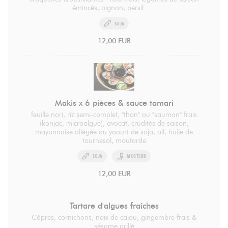
émincés, oignon, persil . . .
SOJA
12,00 EUR
Makis x 6 pièces & sauce tamari
feuille nori, riz semi-complet, "thon" ou "saumon" frais
(konjac, microalgue), avocat, crudités de saison,
mayonnaise allégée au yaourt de soja, ail, huile de
tournesol, moutarde
SOJA
MOSTERD
12,00 EUR
Tartare d'algues fraîches
Câpres, cornichons, noix de cajou, gingembre frais &
sésame grillé