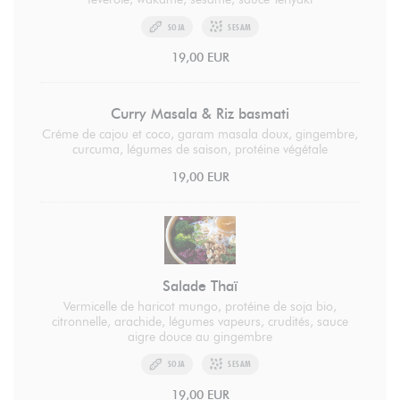
SOJA
SESAM
19,00 EUR
Curry Masala & Riz basmati
Créme de cajou et coco, garam masala doux, gingembre,
curcuma, légumes de saison, protéine végétale
19,00 EUR
Salade Thaï
Vermicelle de haricot mungo, protéine de soja bio,
citronnelle, arachide, légumes vapeurs, crudités, sauce
aigre douce au gingembre
SOJA
SESAM
19,00 EUR