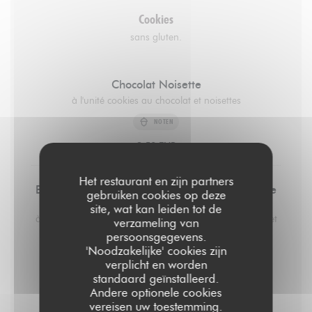
Cookies
sans gluten.
Chocolat Noisette
à l'unité cookies au chocolat et noisettes
NOTEN
3,50 EUR
Het restaurant en zijn partners
Beurre de Cacahuète, Chocolat Noir et Fleur de
gebruiken cookies op deze
Sel
site, wat kan leiden tot de
à l'unité cookies au beurre de cacahuète, chocolat noir et
verzameling van
fleur de sel. 3,5€
persoonsgegevens.
'Noodzakelijke' cookies zijn
PINDA'S
verplicht en worden
3,50 EUR
standaard geïnstalleerd.
Andere optionele cookies
vereisen uw toestemming.