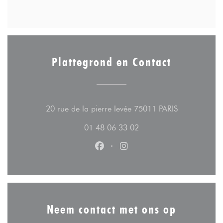
Plattegrond en Contact
((opent in ee
20 rue de la pierre levée 75011 PARIS
01 48 06 33 02
Facebook ((opent in een nieuw v
Instagram ((opent in een n
Neem contact met ons op