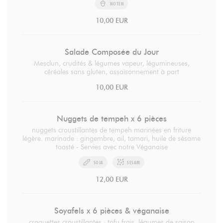
NOTEN
10,00 EUR
Salade Composée du Jour
Mesclun, crudités & légumes vapeur, légumineuses,
céréales sans gluten, assaisonnement à part
10,00 EUR
Nuggets de tempeh x 6 pièces
nuggets croustillantes de tempeh marinées en friture
légère. marinade : gingembre, ail, tamari, huile de sésame
toasté - Servies avec notre Véganaise
SOJA
SESAM
12,00 EUR
Soyafels x 6 pièces & véganaise
croquettes croustillantes : tofu frais, légumes de saison