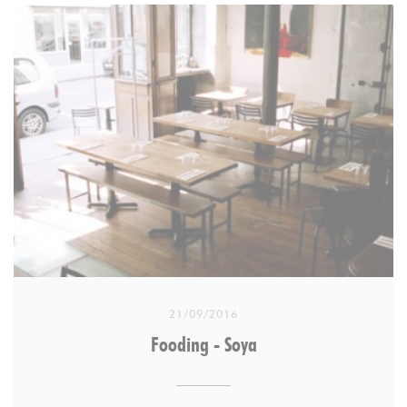
Depuis longtemps, Christel Dhuit s’intéresse à
l’alimentation végétale et biologique. Élevée à la
campagne, dans le Loiret, elle garde en mémoire
les bons légumes du potager familial. Après avoir
vécu pendant huit ans en Nouvelle-Zélande où elle
découvre une autre manière de cuisiner, elle décide
d’ouvrir son propre restaurant à Paris. Elle rachète
et rénove d’anciens ateliers au charme indéniable,
dans le XIe arrondissement, et accueille ses
premiers clients à l’automne 2007. « Les débuts
furent particulièrement intenses mais, aujourd’hui,
avec une équipe de huit personnes en cuisine, nous
21/09/2016
sommes capables d’ouvrir midi et soir et de
Fooding - Soya
proposer une carte très variée » explique la
restauratrice.