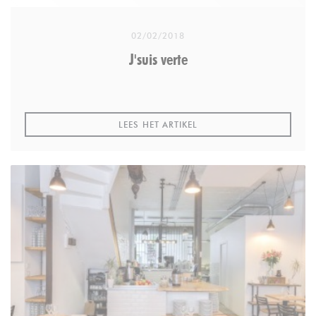
About TripExpert
02/02/2018
Based in New York City, TripExpert aggregates
J'suis verte
expert reviews of hotels, restaurants and points of
interest. On TripExpert.com, travelers can read over
1M reviews from leading travel media. TripExpert
((OPENT IN EEN NIEUW VE
provides an alternative to user review travel sites.
LEES HET ARTIKEL
Learn more
Reviews of SOYA on TripExpert
More about the Experts' Choice Awards