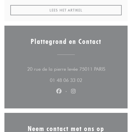
((OPENT IN EEN NIEUW VE
LEES HET ARTIKEL
Plattegrond en Contact
((opent in ee
20 rue de la pierre levée 75011 PARIS
01 48 06 33 02
Facebook ((opent in een nieuw v
Instagram ((opent in een n
Neem contact met ons op