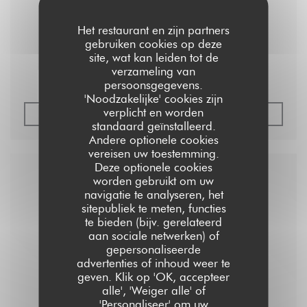
Find Vegan Food Everywhere
Het restaurant en zijn partners
gebruiken cookies op deze
site, wat kan leiden tot de
verzameling van
Chocolate and Red Berry Cheesecake
persoonsgegevens.
'Noodzakelijke' cookies zijn
verplicht en worden
((OPENT IN EEN NIEUW VE
LEES HET ARTIKEL
standaard geïnstalleerd.
Andere optionele cookies
vereisen uw toestemming.
Deze optionele cookies
worden gebruikt om uw
navigatie te analyseren, het
sitepubliek te meten, functies
te bieden (bijv. gerelateerd
aan sociale netwerken) of
gepersonaliseerde
advertenties of inhoud weer te
geven. Klik op 'OK, accepteer
alle', 'Weiger alle' of
'Personaliseer' om uw