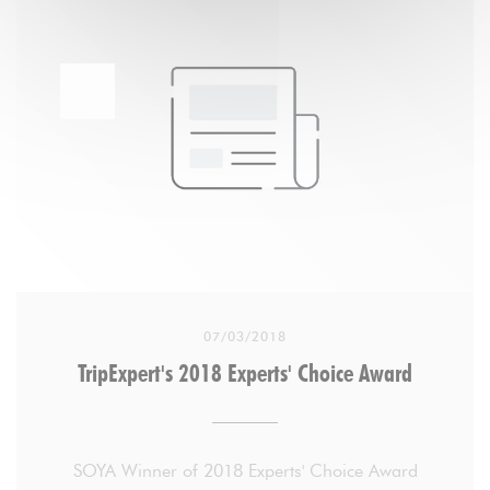
side street to the discreet doors of the restaurant. I
quietly stepped inside, and my hungry belly was
instantly satisfied to see the crowd of happy diners
smiling between bites of delicious plant-based
cuisine.
. . .
DECEMBER 6, 2018 By LACEY GIBSON
07/03/2018
TripExpert's 2018 Experts' Choice Award
SOYA Winner of 2018 Experts' Choice Award