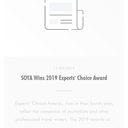
The zen ambiance of this very light and airy
restaurant is reflected in the warm welcome of the
professional staff, and on Saturdays and Sundays
from 11am-4pm just €24 gets you the brunch buffet
and a fruit juice. Reservations are recommended if
you can't arrive early, as it always gets full by 1pm.
17/03/2019
SOYA Wins 2019 Experts' Choice Award
Experts’ Choice Awards, now in their fourth year,
reflect the consensus of journalists and other
professional travel writers. The 2019 awards are
based on more than 1.5 million reviews. Fewer than