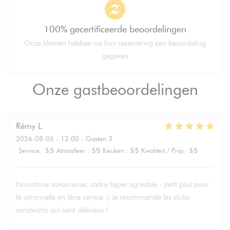
100% gecertificeerde beoordelingen
Onze klanten hebben na hun reservering een beoordeling
gegeven
Onze gastbeoordelingen
Rémy
L
2026-08-05
- 12:00 - Gasten 3
Service
:
5
/5
Atmosfeer
:
5
/5
Keuken
:
5
/5
Kwaliteit / Prijs
:
5
/5
Nourriture savoureuse, cadre hyper agréable - petit plus pour
la citronnelle en libre service :) Je recommande les clubs
sandwichs qui sont délicieux !