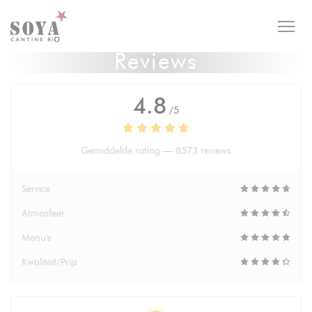
Cookies beheer paneel
Reviews
4.8
/5
Gemiddelde rating —
8573 reviews
Service
Atmosfeer
Menu's
Kwaliteit/Prijs