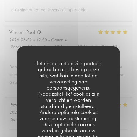
La cuisine et bonne, le service impeccable.
Vincent Paul
Q
2026-08-02
- 12:00 - Gasten 4
Service
:
5
/5
Atmosfeer
:
5
/5
Keuken
:
5
/5
Kwaliteit / Prijs
:
5
/5
Het restaurant en zijn partners
Bonjour , super service et mets délicieux. Un belle découverte
gebruiken cookies op deze
saine et équilibrée pas évident à trouver partout. Une adresse
site, wat kan leiden tot de
verzameling van
à retenir .Merci.
persoonsgegevens.
'Noodzakelijke' cookies zijn
verplicht en worden
Patricia
P
standaard geïnstalleerd.
Andere optionele cookies
2026-08-02
- 13:30 - Gasten 6
vereisen uw toestemming.
Service
:
5
/5
Atmosfeer
:
4
/5
Keuken
:
5
/5
Kwaliteit / Prijs
:
5
/5
Deze optionele cookies
worden gebruikt om uw
navigatie te analyseren, het