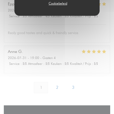
Cookiebeleid
Eppo
S
2026-08-01
- 19:30 - Gasten 4
Service
:
5
/5
Atmosfeer
:
4
/5
Keuken
:
5
/5
Kwaliteit / Prijs
:
5
/5
Realy good tastes and quick & freindly service.
Anne
G
2026-07-31
- 19:00 - Gasten 4
Service
:
5
/5
Atmosfeer
:
5
/5
Keuken
:
5
/5
Kwaliteit / Prijs
:
5
/5
1
2
3