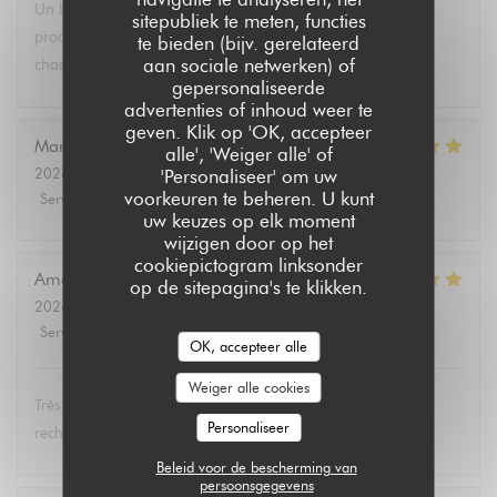
Un brunch dominical excellent avec un buffet de qualité de
sitepubliek te meten, functies
produits végétariens et bio. Tous les convives se régalent à
te bieden (bijv. gerelateerd
aan sociale netwerken) of
chaque fois.
gepersonaliseerde
advertenties of inhoud weer te
geven. Klik op 'OK, accepteer
Marie Christine
D
alle', 'Weiger alle' of
2026-08-02
- 13:30 - Gasten 2
'Personaliseer' om uw
voorkeuren te beheren. U kunt
Service
:
5
/5
Atmosfeer
:
4
/5
Keuken
:
5
/5
Kwaliteit / Prijs
:
4
/5
uw keuzes op elk moment
wijzigen door op het
cookiepictogram linksonder
Amélie
E
op de sitepagina's te klikken.
2026-08-01
- 19:00 - Gasten 3
Service
:
5
/5
Atmosfeer
:
5
/5
Keuken
:
5
/5
Kwaliteit / Prijs
:
5
/5
OK, accepteer alle
Weiger alle cookies
Très bon et service très agréable. Même mon père (qui
Personaliseer
rechigne un peu sur le vegan) a adoré les lasagnes !
Beleid voor de bescherming van
persoonsgegevens