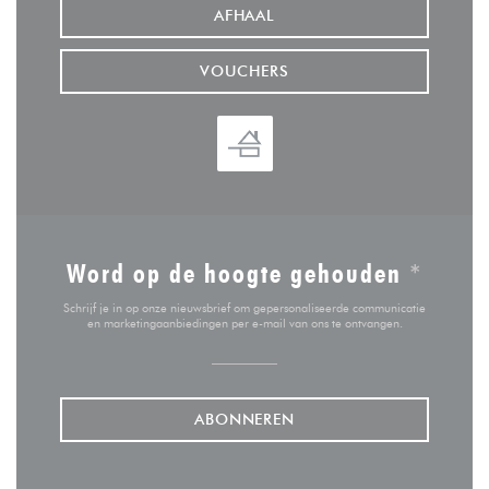
AFHAAL
VOUCHERS
Word op de hoogte gehouden
*
Schrijf je in op onze nieuwsbrief om gepersonaliseerde communicatie
en marketingaanbiedingen per e-mail van ons te ontvangen.
ABONNEREN