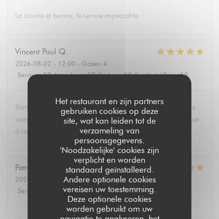
La cuisine et bonne, le service impeccable.
Vincent Paul
Q
2026-08-02
- 12:00 - Gasten 4
Service
:
5
/5
Atmosfeer
:
5
/5
Keuken
:
5
/5
Kwaliteit / Prijs
:
5
/5
Het restaurant en zijn partners
Bonjour , super service et mets délicieux. Un belle découverte
gebruiken cookies op deze
saine et équilibrée pas évident à trouver partout. Une adresse
site, wat kan leiden tot de
verzameling van
à retenir .Merci.
persoonsgegevens.
'Noodzakelijke' cookies zijn
verplicht en worden
Patricia
P
standaard geïnstalleerd.
Andere optionele cookies
2026-08-02
- 13:30 - Gasten 6
vereisen uw toestemming.
Service
:
5
/5
Atmosfeer
:
4
/5
Keuken
:
5
/5
Kwaliteit / Prijs
:
5
/5
Deze optionele cookies
worden gebruikt om uw
navigatie te analyseren, het