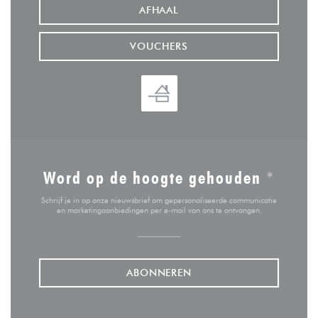
AFHAAL
VOUCHERS
Word op de hoogte gehouden
*
Schrijf je in op onze nieuwsbrief om gepersonaliseerde communicatie
en marketingaanbiedingen per e-mail van ons te ontvangen.
ABONNEREN