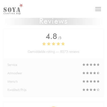
Cookies beheer paneel
Reviews
4.8
/5
Gemiddelde rating —
8573 reviews
Service
Atmosfeer
Menu's
Kwaliteit/Prijs