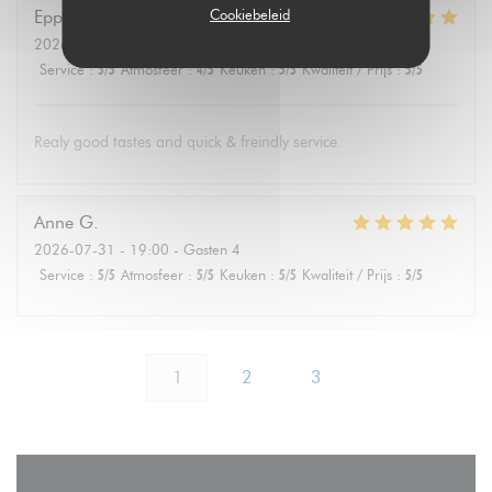
Cookiebeleid
Eppo
S
2026-08-01
- 19:30 - Gasten 4
Service
:
5
/5
Atmosfeer
:
4
/5
Keuken
:
5
/5
Kwaliteit / Prijs
:
5
/5
Realy good tastes and quick & freindly service.
Anne
G
2026-07-31
- 19:00 - Gasten 4
Service
:
5
/5
Atmosfeer
:
5
/5
Keuken
:
5
/5
Kwaliteit / Prijs
:
5
/5
1
2
3