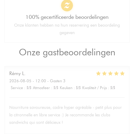
100% gecertificeerde beoordelingen
Onze klanten hebben na hun reservering een beoordeling
gegeven
Onze gastbeoordelingen
Rémy
L
2026-08-05
- 12:00 - Gasten 3
Service
:
5
/5
Atmosfeer
:
5
/5
Keuken
:
5
/5
Kwaliteit / Prijs
:
5
/5
Nourriture savoureuse, cadre hyper agréable - petit plus pour
la citronnelle en libre service :) Je recommande les clubs
sandwichs qui sont délicieux !