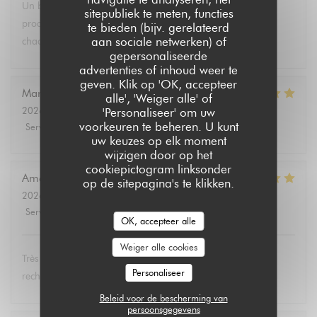
Un brunch dominical excellent avec un buffet de qualité de
sitepubliek te meten, functies
produits végétariens et bio. Tous les convives se régalent à
te bieden (bijv. gerelateerd
aan sociale netwerken) of
chaque fois.
gepersonaliseerde
advertenties of inhoud weer te
geven. Klik op 'OK, accepteer
Marie Christine
D
alle', 'Weiger alle' of
2026-08-02
- 13:30 - Gasten 2
'Personaliseer' om uw
voorkeuren te beheren. U kunt
Service
:
5
/5
Atmosfeer
:
4
/5
Keuken
:
5
/5
Kwaliteit / Prijs
:
4
/5
uw keuzes op elk moment
wijzigen door op het
cookiepictogram linksonder
Amélie
E
op de sitepagina's te klikken.
2026-08-01
- 19:00 - Gasten 3
Service
:
5
/5
Atmosfeer
:
5
/5
Keuken
:
5
/5
Kwaliteit / Prijs
:
5
/5
OK, accepteer alle
Weiger alle cookies
Très bon et service très agréable. Même mon père (qui
Personaliseer
rechigne un peu sur le vegan) a adoré les lasagnes !
Beleid voor de bescherming van
persoonsgegevens