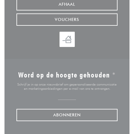
AFHAAL
VOUCHERS
Word op de hoogte gehouden
*
Schrijf je in op onze nieuwsbrief om gepersonaliseerde communicatie
en marketingaanbiedingen per e-mail van ons te ontvangen.
ABONNEREN