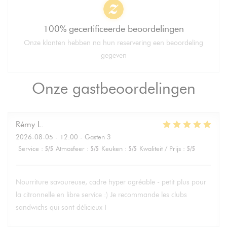
100% gecertificeerde beoordelingen
Onze klanten hebben na hun reservering een beoordeling
gegeven
Onze gastbeoordelingen
Rémy
L
2026-08-05
- 12:00 - Gasten 3
Service
:
5
/5
Atmosfeer
:
5
/5
Keuken
:
5
/5
Kwaliteit / Prijs
:
5
/5
Nourriture savoureuse, cadre hyper agréable - petit plus pour
la citronnelle en libre service :) Je recommande les clubs
sandwichs qui sont délicieux !