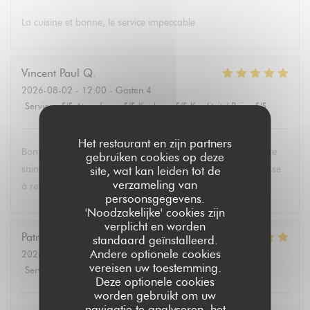
La cuisine et bonne, le service impeccable.
Vincent Paul
Q
2026-08-02
- 12:00 - Gasten 4
Service
:
5
/5
Atmosfeer
:
5
/5
Keuken
:
5
/5
Kwaliteit / Prijs
:
5
/5
Het restaurant en zijn partners
Bonjour , super service et mets délicieux. Un belle découverte
gebruiken cookies op deze
saine et équilibrée pas évident à trouver partout. Une adresse
site, wat kan leiden tot de
verzameling van
à retenir .Merci.
persoonsgegevens.
'Noodzakelijke' cookies zijn
verplicht en worden
Patricia
P
standaard geïnstalleerd.
Andere optionele cookies
2026-08-02
- 13:30 - Gasten 6
vereisen uw toestemming.
Service
:
5
/5
Atmosfeer
:
4
/5
Keuken
:
5
/5
Kwaliteit / Prijs
:
5
/5
Deze optionele cookies
worden gebruikt om uw
navigatie te analyseren, het