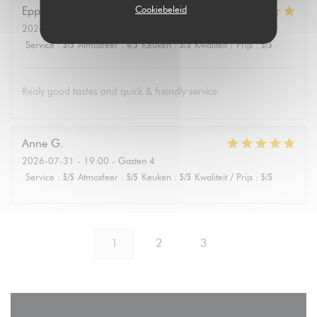
Cookiebeleid
Eppo
S
2026-08-01
- 19:30 - Gasten 4
Service
:
5
/5
Atmosfeer
:
4
/5
Keuken
:
5
/5
Kwaliteit / Prijs
:
5
/5
Realy good tastes and quick & freindly service.
Anne
G
2026-07-31
- 19:00 - Gasten 4
Service
:
5
/5
Atmosfeer
:
5
/5
Keuken
:
5
/5
Kwaliteit / Prijs
:
5
/5
1
2
3