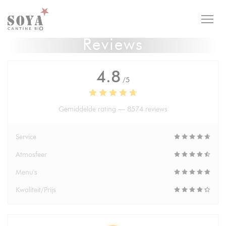
Cookies beheer paneel
Reviews
4.8
/5
Gemiddelde rating —
8574 reviews
Service
Atmosfeer
Menu's
Kwaliteit/Prijs