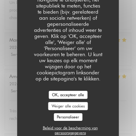
Un brunch dominical excellent avec un buffet de qualité de
sitepubliek te meten, functies
produits végétariens et bio. Tous les convives se régalent à
te bieden (bijv. gerelateerd
aan sociale netwerken) of
chaque fois.
gepersonaliseerde
advertenties of inhoud weer te
geven. Klik op 'OK, accepteer
Marie Christine
D
alle', 'Weiger alle' of
2026-08-02
- 13:30 - Gasten 2
'Personaliseer' om uw
voorkeuren te beheren. U kunt
Service
:
5
/5
Atmosfeer
:
4
/5
Keuken
:
5
/5
Kwaliteit / Prijs
:
4
/5
uw keuzes op elk moment
wijzigen door op het
cookiepictogram linksonder
Amélie
E
op de sitepagina's te klikken.
2026-08-01
- 19:00 - Gasten 3
Service
:
5
/5
Atmosfeer
:
5
/5
Keuken
:
5
/5
Kwaliteit / Prijs
:
5
/5
OK, accepteer alle
Weiger alle cookies
Très bon et service très agréable. Même mon père (qui
Personaliseer
rechigne un peu sur le vegan) a adoré les lasagnes !
Beleid voor de bescherming van
persoonsgegevens