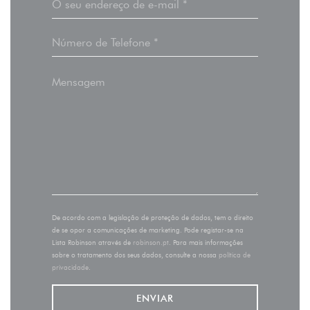
De acordo com a legislação de proteção de dados, tem o direito
de se opor a comunicações de marketing. Pode registar-se na
Lista Robinson através de
robinson.pt
. Para mais informações
sobre o tratamento dos seus dados, consulte a nossa
política de
privacidade
.