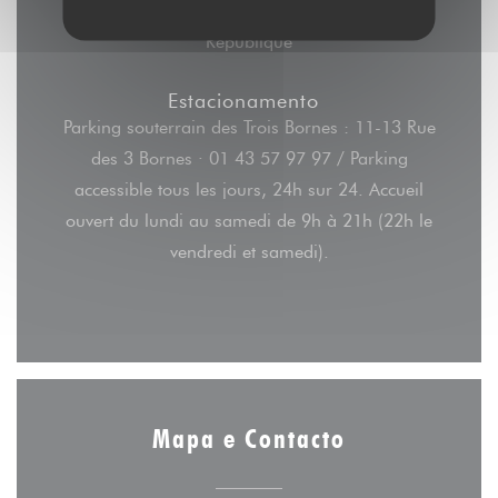
Autocarro
République
Estacionamento
Parking souterrain des Trois Bornes : 11-13 Rue
des 3 Bornes · 01 43 57 97 97 / Parking
accessible tous les jours, 24h sur 24. Accueil
ouvert du lundi au samedi de 9h à 21h (22h le
vendredi et samedi).
Mapa e Contacto