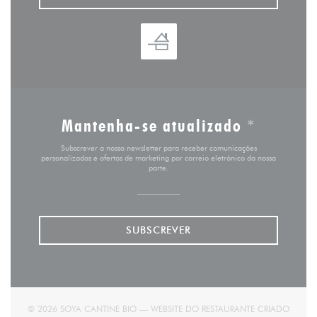
Mantenha-se atualizado
*
Subscrever a nossa newsletter para receber comunicações
personalizadas e ofertas de marketing por correio eletrónico da nossa
parte.
SUBSCREVER
© 2026 SOYA CANTINE BIO — WEBSITE DO RESTAURANTE CRIADO