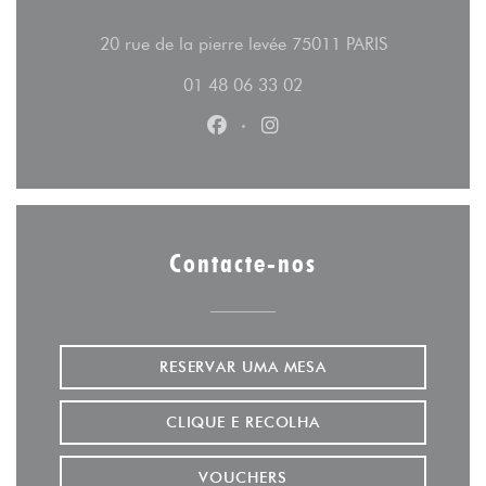
((abre numa 
20 rue de la pierre levée 75011 PARIS
01 48 06 33 02
Facebook ((abre numa nova jane
Instagram ((abre numa no
Contacte-nos
RESERVAR UMA MESA
CLIQUE E RECOLHA
VOUCHERS