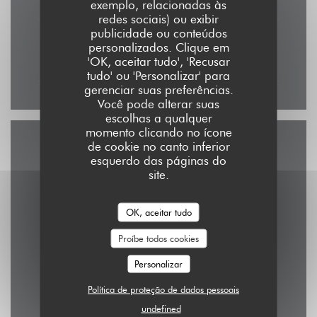
exemplo, relacionadas às
redes sociais) ou exibir
publicidade ou conteúdos
Domingo
personalizados. Clique em
11:30 - 16:00
'OK, aceitar tudo', 'Recusar
tudo' ou 'Personalizar' para
gerenciar suas preferências.
Você pode alterar suas
escolhas a qualquer
momento clicando no ícone
de cookie no canto inferior
Acesso
esquerdo das páginas do
site.
OK, aceitar tudo
Metro
République, Goncourt
Proíbe todos cookies
Personalizar
Estação de bicicletas
1 rue de la Pierre Levée, Paris 11e
Política de proteção de dados pessoais
undefined