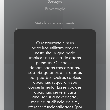
Serviços
Privatização
Métodos de pagamento
Ticket restaurante digital, Amex, Sem contato,
Apple Pay, Pagamento sem contato,
O restaurante e seus
Eurocard/Mastercard, Dinheiro, Visa, American
parceiros utilizam cookies
Express, Cartão Azul
neste site, o que pode
implicar na coleta de dados
pessoais. Os cookies
denominados «necessários»
são obrigatórios e instalados
Horário de abertura
por padrão. Outros cookies
opcionais requerem seu
consentimento. Esses cookies
opcionais servem para
analisar sua navegação,
medir a audiência do site,
Seg
-
Sab
oferecer funcionalidades (por
12:00 - 15:00
19:00 - 23:00
•