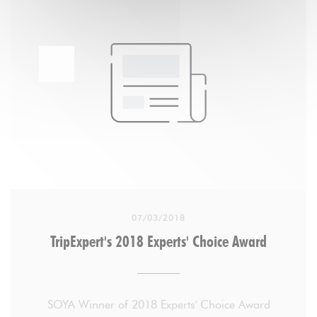
side street to the discreet doors of the restaurant. I
quietly stepped inside, and my hungry belly was
instantly satisfied to see the crowd of happy diners
smiling between bites of delicious plant-based
cuisine.
. . .
DECEMBER 6, 2018 By LACEY GIBSON
07/03/2018
TripExpert's 2018 Experts' Choice Award
SOYA Winner of 2018 Experts' Choice Award