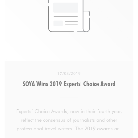
The zen ambiance of this very light and airy
restaurant is reflected in the warm welcome of the
professional staff, and on Saturdays and Sundays
from 11am-4pm just €24 gets you the brunch buffet
and a fruit juice. Reservations are recommended if
you can't arrive early, as it always gets full by 1pm.
17/03/2019
SOYA Wins 2019 Experts' Choice Award
Experts’ Choice Awards, now in their fourth year,
reflect the consensus of journalists and other
professional travel writers. The 2019 awards are
based on more than 1.5 million reviews. Fewer than