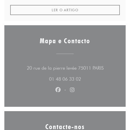
((ABRE NUMA NOVA JANELA
LER O ARTIGO
Mapa e Contacto
((abre numa 
20 rue de la pierre levée 75011 PARIS
01 48 06 33 02
Facebook ((abre numa nova jane
Instagram ((abre numa no
Contacte-nos