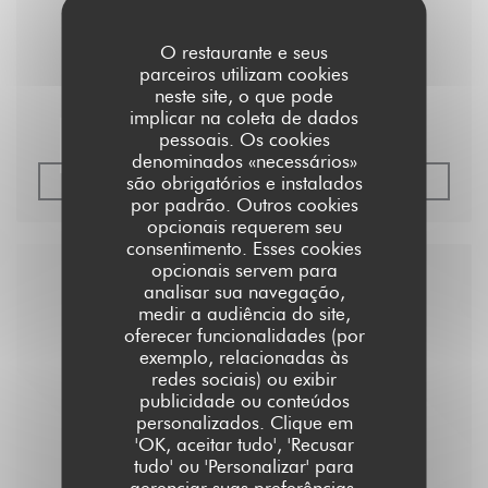
Find Vegan Food Everywhere
O restaurante e seus
parceiros utilizam cookies
neste site, o que pode
Chocolate and Red Berry Cheesecake
implicar na coleta de dados
pessoais. Os cookies
denominados «necessários»
são obrigatórios e instalados
((ABRE NUMA NOVA JANELA
LER O ARTIGO
por padrão. Outros cookies
opcionais requerem seu
consentimento. Esses cookies
opcionais servem para
analisar sua navegação,
medir a audiência do site,
oferecer funcionalidades (por
exemplo, relacionadas às
redes sociais) ou exibir
publicidade ou conteúdos
personalizados. Clique em
'OK, aceitar tudo', 'Recusar
tudo' ou 'Personalizar' para
gerenciar suas preferências.