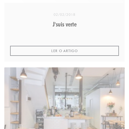
About TripExpert
02/02/2018
Based in New York City, TripExpert aggregates
J'suis verte
expert reviews of hotels, restaurants and points of
interest. On TripExpert.com, travelers can read over
1M reviews from leading travel media. TripExpert
((ABRE NUMA NOVA JANELA
provides an alternative to user review travel sites.
LER O ARTIGO
Learn more
Reviews of SOYA on TripExpert
More about the Experts' Choice Awards