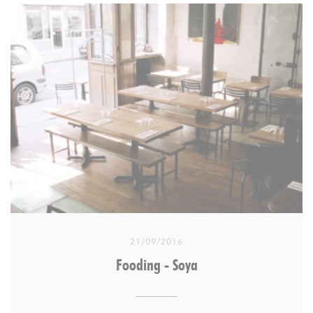
Depuis longtemps, Christel Dhuit s’intéresse à
l’alimentation végétale et biologique. Élevée à la
campagne, dans le Loiret, elle garde en mémoire
les bons légumes du potager familial. Après avoir
vécu pendant huit ans en Nouvelle-Zélande où elle
découvre une autre manière de cuisiner, elle décide
d’ouvrir son propre restaurant à Paris. Elle rachète
et rénove d’anciens ateliers au charme indéniable,
dans le XIe arrondissement, et accueille ses
premiers clients à l’automne 2007. « Les débuts
furent particulièrement intenses mais, aujourd’hui,
avec une équipe de huit personnes en cuisine, nous
21/09/2016
sommes capables d’ouvrir midi et soir et de
Fooding - Soya
proposer une carte très variée » explique la
restauratrice.