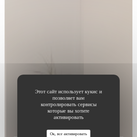
Этот сайт использует кукис и
позволяет вам
контролировать сервисы
SOYA CANTINE BIO
которые вы хотите
активировать
РЕСТОРАН VEGAN
|
PARIS
Ок, все активировать