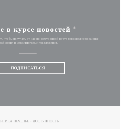
е в курсе новостей
*
у, чтобы получать от нас по электронной почте персонализированные
ообщения и маркетинговые предложения.
ПОДПИСАТЬСЯ
ИТИКА ПЕЧЕНЬЕ
ДОСТУПНОСТЬ
НЕ))
((ОТКРЫВАЕТСЯ В НОВОМ ОКНЕ))
((ОТКРЫВАЕТСЯ В НОВОМ ОКНЕ))