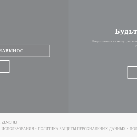
Будьт
Подпишитесь на нашу рассылк
с
НАВЫНОС
((ОТКРЫВАЕТСЯ В НОВОМ ОКНЕ))
А
ZENCHEF
 ИСПОЛЬЗОВАНИЯ
ПОЛИТИКА ЗАЩИТЫ ПЕРСОНАЛЬНЫХ ДАННЫХ
ПОЛ
((ОТКРЫВАЕТСЯ В НОВОМ ОКНЕ))
((ОТКРЫВАЕТСЯ В НОВОМ ОК