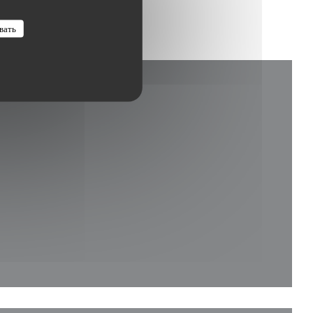
вать
я в новом окне))
 окне))
в новом окне))