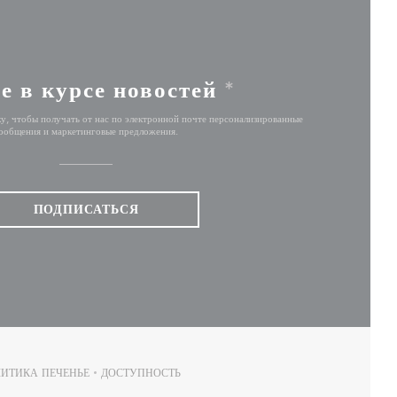
е в курсе новостей
*
у, чтобы получать от нас по электронной почте персонализированные
ообщения и маркетинговые предложения.
ПОДПИСАТЬСЯ
ИТИКА ПЕЧЕНЬЕ
ДОСТУПНОСТЬ
НЕ))
((ОТКРЫВАЕТСЯ В НОВОМ ОКНЕ))
((ОТКРЫВАЕТСЯ В НОВОМ ОКНЕ))