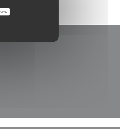
вать
я в новом окне))
 окне))
в новом окне))