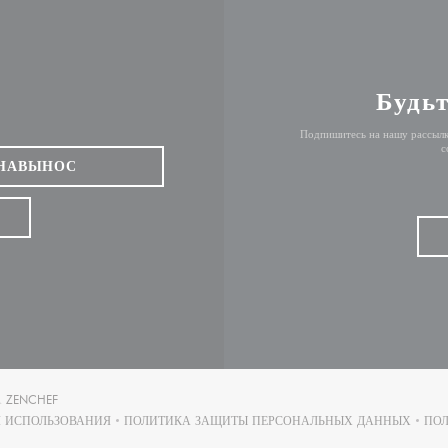
Будьт
Подпишитесь на нашу рассылк
с
НАВЫНОС
((ОТКРЫВАЕТСЯ В НОВОМ ОКНЕ))
А
ZENCHEF
 ИСПОЛЬЗОВАНИЯ
ПОЛИТИКА ЗАЩИТЫ ПЕРСОНАЛЬНЫХ ДАННЫХ
ПОЛ
((ОТКРЫВАЕТСЯ В НОВОМ ОКНЕ))
((ОТКРЫВАЕТСЯ В НОВОМ ОК