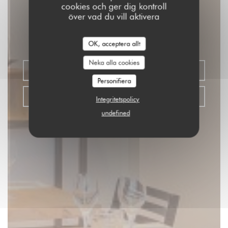
cookies och ger dig kontroll
SOYA CANTINE BIO
över vad du vill aktivera
|
PARIS
OK, acceptera allt
Neka alla cookies
BOKA ETT BORD
Personifiera
KLICKA & HÄMTA
Integritetspolicy
undefined