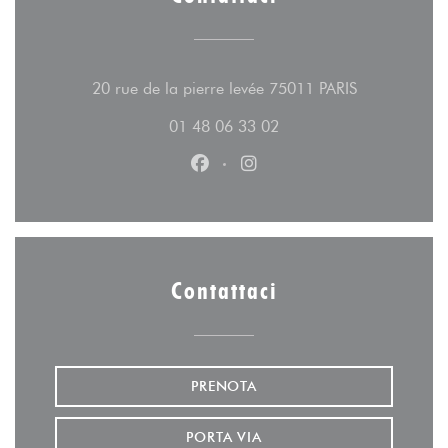
((apre una nu
20 rue de la pierre levée 75011 PARIS
01 48 06 33 02
Facebook ((apre una nuova fines
Instagram ((apre una nuov
Contattaci
PRENOTA
PORTA VIA