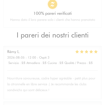
100% pareri verificati
Hanno dato il loro parere solo i clienti che hanno prenotato
I pareri dei nostri clienti
Rémy
L
2026-08-05
- 12:00 - Ospiti 3
Servizio
:
5
/5
Atmosfera
:
5
/5
Cucina
:
5
/5
Qualità / Prezzo
:
5
/5
Nourriture savoureuse, cadre hyper agréable - petit plus pour
la citronnelle en libre service :) Je recommande les clubs
sandwichs qui sont délicieux !