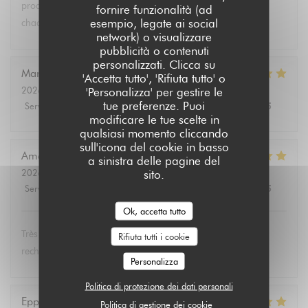
produits végétariens et bio. Tous les convives se régalent à
fornire funzionalità (ad
esempio, legate ai social
chaque fois.
network) o visualizzare
pubblicità o contenuti
personalizzati. Clicca su
Marie Christine
D
'Accetta tutto', 'Rifiuta tutto' o
2026-08-02
- 13:30 - Ospiti 2
'Personalizza' per gestire le
tue preferenze. Puoi
Servizio
:
5
/5
Atmosfera
:
4
/5
Cucina
:
5
/5
Qualità / Prezzo
:
4
/5
modificare le tue scelte in
qualsiasi momento cliccando
sull'icona del cookie in basso
Amélie
E
a sinistra delle pagine del
2026-08-01
- 19:00 - Ospiti 3
sito.
Servizio
:
5
/5
Atmosfera
:
5
/5
Cucina
:
5
/5
Qualità / Prezzo
:
5
/5
Ok, accetta tutto
Très bon et service très agréable. Même mon père (qui
Rifiuta tutti i cookie
rechigne un peu sur le vegan) a adoré les lasagnes !
Personalizza
Politica di protezione dei dati personali
Eppo
S
Politica di gestione dei cookie