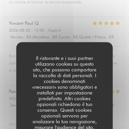
La cuisine et bonne, le service impeccable.
Vincent Paul
Q
2026-08-02
- 12:00 - Ospiti 4
Servizio
:
5
/5
Atmosfera
:
5
/5
Cucina
:
5
/5
Qualità / Prezzo
:
5
/5
Bonjour , super service et mets délicieux. Un belle découverte
Il ristorante e i suoi partner
saine et équilibrée pas évident à trouver partout. Une adresse
utilizzano cookies su questo
sito, che possono comportare
à retenir .Merci.
la raccolta di dati personali. I
cookies denominati
«necessari» sono obbligatori e
Patricia
P
installati per impostazione
predefinita. Altri cookies
2026-08-02
- 13:30 - Ospiti 6
opzionali richiedono il tuo
Servizio
:
5
/5
Atmosfera
:
4
/5
Cucina
:
5
/5
Qualità / Prezzo
:
5
/5
consenso. Questi cookies
opzionali servono per
analizzare la tua navigazione,
Un brunch dominical excellent avec un buffet de qualité de
misurare l'audience del sito,