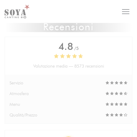
Personalizzazione delle tue scelte sui cookie
Recensioni
4.8
/5
Valutazione media —
8573 recensioni
Servizio
Atmosfera
Menu
Qualità/Prezzo