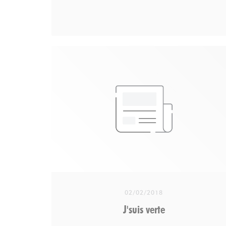
Apis Mellona - Apiculteur à Hossegor - Vente
de Miel et produits dérivésChez Apis Mellona
nous sommes très très gourmands et si c’est
bon pour notre santé c’est encore mieux !
Voilà pourquoi nous vous proposons notre
nouvelle création : le miel au Cacao ! La
fusion de ces deux super-aliments : le miel
et le cacao cru a donné naissance à cette
bombe nutritionnelle.apismellona.fr
02/02/2018
Fabrice Eboué : épaule d'agneau confite
J'suis verte