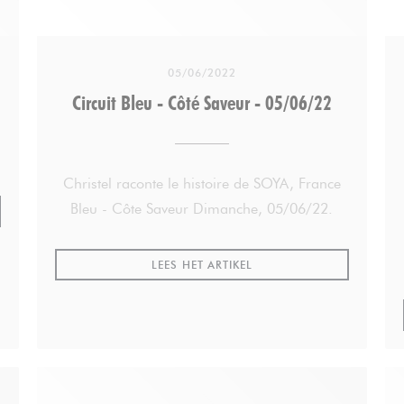
05/06/2022
Circuit Bleu - Côté Saveur - 05/06/22
Christel raconte le histoire de SOYA, France
Bleu - Côte Saveur Dimanche, 05/06/22.
 NIEUW VENSTER))
((OPENT IN EEN NIEUW VE
LEES HET ARTIKEL