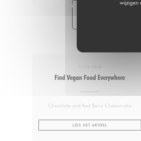
wijzigen
ADVERTISING
Les goûts de la semaine
Laurent Mariotte : Joue de boeuf chez
Pétrelle
11/12/2018
Olivier Poels : La main verte, un magasin de
Find Vegan Food Everywhere
producteurs dans le 12e arrondissement de
Paris
Chocolate and Red Berry Cheesecake
Yves Camdeborde : Le miel au cacao d’Apis
Mellona à Hossegor
((OPENT IN EEN
LEES HET ARTIKEL
https://apismellona.fr/