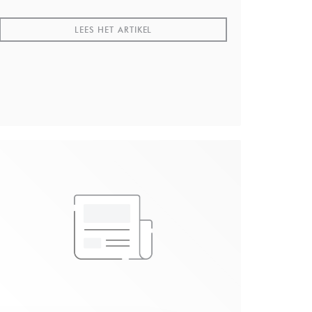
Vous pouvez regarder la video sur sa chaine
youtube.
((OPENT IN EEN NIEUW VENSTER))
LEES HET ARTIKEL
NSTER))
 VENSTER))