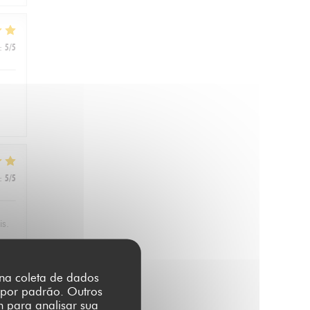
:
5
/5
:
5
/5
is.
r na coleta de dados
 por padrão. Outros
:
4
/5
m para analisar sua