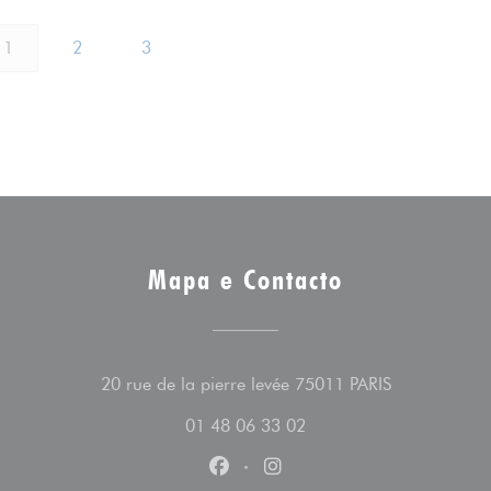
1
2
3
Mapa e Contacto
((abre numa 
20 rue de la pierre levée 75011 PARIS
01 48 06 33 02
Facebook ((abre numa nova jane
Instagram ((abre numa no