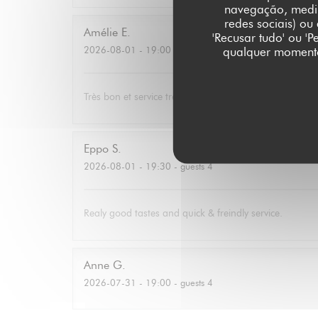
navegação, medir 
redes sociais) ou
Amélie
E
'Recusar tudo' ou '
2026-08-01
- 19:00 - guests 3
qualquer momento 
Très bon et service très agréable. Même mon père (qui
Eppo
S
2026-08-01
- 19:30 - guests 4
Realy good tastes and quick & freindly service.
Anne
G
2026-07-31
- 19:00 - guests 4