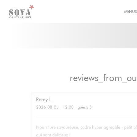
Painel de Gerenciamento de Cookies
MENU
reviews_from_ou
Rémy
L
2026-08-05
- 12:00 - guests 3
Nourriture savoureuse, cadre hyper agréable - petit pl
qui sont délicieux !