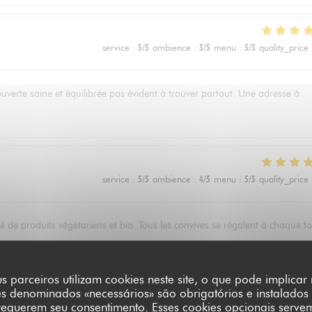
service
:
5
/5
ambience
:
5
/5
menu
:
5
/5
quality_price
ouverte saine et équilibrée pas évident à trouver partout. Une adresse à
service
:
5
/5
ambience
:
4
/5
menu
:
5
/5
quality_price
 de produits végétariens et bio. Tous les convives se régalent à chaque fo
s parceiros utilizam cookies neste site, o que pode implica
es denominados «necessários» são obrigatórios e instalados
service
:
5
/5
ambience
:
4
/5
menu
:
5
/5
quality_price
requerem seu consentimento. Esses cookies opcionais serve