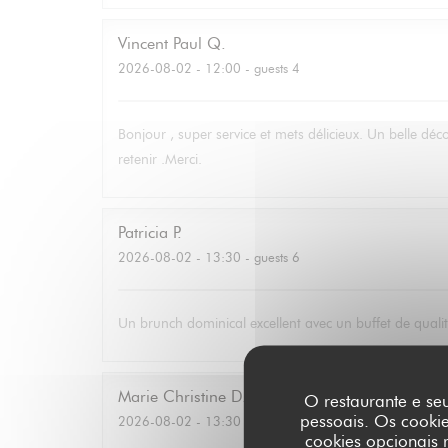
Vincent Paul
Q
2026-08-02
- 12:00 - guests 4
Bonjour , super service et mets délicieux. Un belle déc
retenir .Merci.
Patricia
P
2026-08-02
- 13:30 - guests 6
Un brunch dominical excellent avec un buffet de qualité
Marie Christine
D
O restaurante e seu
pessoais. Os cooki
2026-08-02
- 13:30 - guests 2
cookies opcionais 