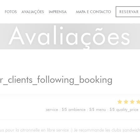
S
FOTOS
AVALIAÇÕES
IMPRENSA
MAPA E CONTACTO
RESERVAR
((ABRE NUMA NOVA JANELA))
Avaliações
r_clients_following_booking
service
:
5
/5
ambience
:
5
/5
menu
:
5
/5
quality_price
us pour la citronnelle en libre service :) Je recommande les clubs sandwic