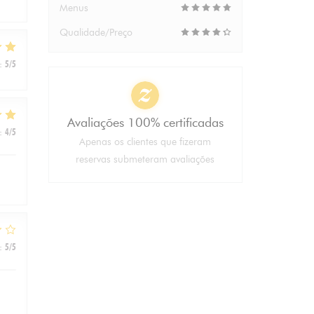
Menus
Qualidade/Preço
:
5
/5
Avaliações 100% certificadas
:
4
/5
Apenas os clientes que fizeram
reservas submeteram avaliações
:
5
/5