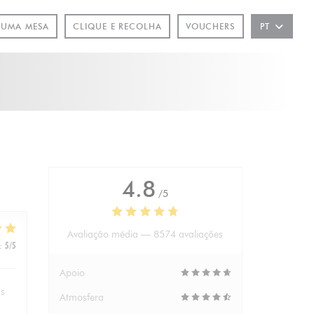
 UMA MESA
CLIQUE E RECOLHA
VOUCHERS
PT
4.8
/5
Avaliação média —
8574 avaliações
:
5
/5
Apoio
hs
Atmosfera