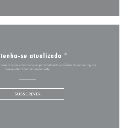
tenha-se atualizado
*
r para receber comunicações personalizadas e ofertas de marketing por
correio eletrónico da nossa parte.
SUBSCREVER