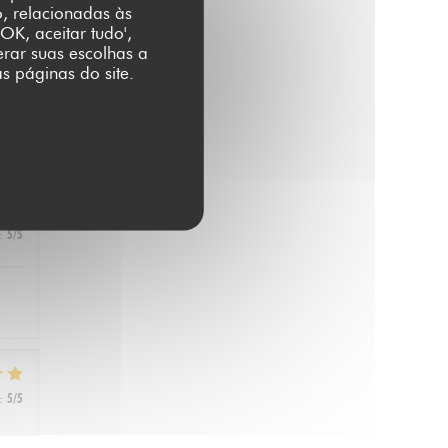
o, relacionadas às
OK, aceitar tudo',
erar suas escolhas a
s páginas do site.
:
5
/5
:
5
/5
:
5
/5