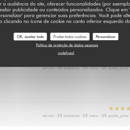
a audiência do site, oferecer funcionalidades (por exempl
 exibir publicidade ou conteúdos personalizados. Clique em '
Personalizar' para gerenciar suas preferências. Você pode alt
clicando no ícone de cookie no canto inferior esquerdo da
service
:
5
/5
ambience
:
5
/5
menu
:
5
/5
quality_price
OK, aceitar tudo
Proíbe todos cookies
Personalizar
 rechigne un peu sur le vegan) a adoré les lasagnes !
Política de proteção de dados pessoais
undefined
service
:
5
/5
ambience
:
4
/5
menu
:
5
/5
quality_price
service
:
5
/5
ambience
:
5
/5
menu
:
5
/5
quality_price