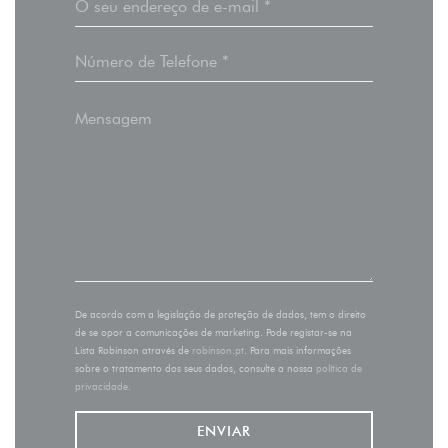
De acordo com a legislação de proteção de dados, tem o direito
de se opor a comunicações de marketing. Pode registar-se na
Lista Robinson através de
robinson.pt
. Para mais informações
sobre o tratamento dos seus dados, consulte a nossa
política de
privacidade
.