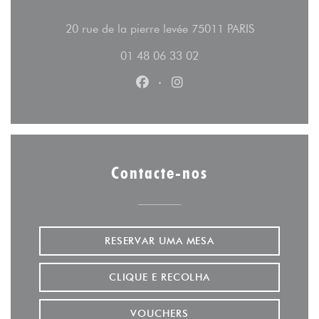
((abre numa 
20 rue de la pierre levée 75011 PARIS
01 48 06 33 02
Facebook ((abre numa nova jane
Instagram ((abre numa no
Contacte-nos
RESERVAR UMA MESA
CLIQUE E RECOLHA
VOUCHERS