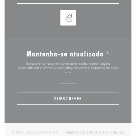
Mantenha-se atualizado
*
Subscrever a nossa newsletter para receber comunicações
personalizadas e ofertas de marketing por correio eletrónico da nossa
parte.
SUBSCREVER
© 2026 SOYA CANTINE BIO — WEBSITE DO RESTAURANTE CRIADO