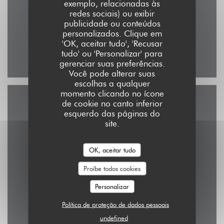
exemplo, relacionadas às
redes sociais) ou exibir
publicidade ou conteúdos
Domingo
personalizados. Clique em
11:30 - 16:00
'OK, aceitar tudo', 'Recusar
tudo' ou 'Personalizar' para
gerenciar suas preferências.
Você pode alterar suas
escolhas a qualquer
momento clicando no ícone
de cookie no canto inferior
Acesso
esquerdo das páginas do
site.
OK, aceitar tudo
Metro
République, Goncourt
Proíbe todos cookies
Personalizar
Estação de bicicletas
1 rue de la Pierre Levée, Paris 11e
Política de proteção de dados pessoais
undefined