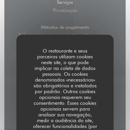
Serviços
Privatização
Métodos de pagamento
Ticket restaurante digital, Amex, Sem contato,
Apple Pay, Pagamento sem contato,
O restaurante e seus
Eurocard/Mastercard, Dinheiro, Visa, American
parceiros utilizam cookies
Express, Cartão Azul
neste site, o que pode
implicar na coleta de dados
pessoais. Os cookies
denominados «necessários»
são obrigatórios e instalados
Horário de abertura
por padrão. Outros cookies
opcionais requerem seu
consentimento. Esses cookies
opcionais servem para
analisar sua navegação,
medir a audiência do site,
Seg
-
Sab
oferecer funcionalidades (por
12:00 - 15:00
19:00 - 23:00
•