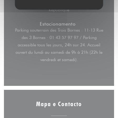
Autocarro
République
Estacionamento
Parking souterrain des Trois Bornes : 11-13 Rue
des 3 Bornes · 01 43 57 97 97 / Parking
accessible tous les jours, 24h sur 24. Accueil
ouvert du lundi au samedi de 9h à 21h (22h le
vendredi et samedi).
Mapa e Contacto