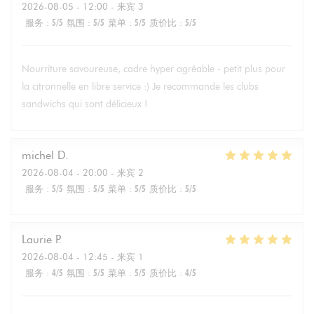
2026-08-05
- 12:00 - 来宾 3
服务
:
5
/5
氛围
:
5
/5
菜单
:
5
/5
质价比
:
5
/5
Nourriture savoureuse, cadre hyper agréable - petit plus pour
la citronnelle en libre service :) Je recommande les clubs
sandwichs qui sont délicieux !
michel
D
2026-08-04
- 20:00 - 来宾 2
服务
:
5
/5
氛围
:
5
/5
菜单
:
5
/5
质价比
:
5
/5
Laurie
P
2026-08-04
- 12:45 - 来宾 1
服务
:
4
/5
氛围
:
5
/5
菜单
:
5
/5
质价比
:
4
/5