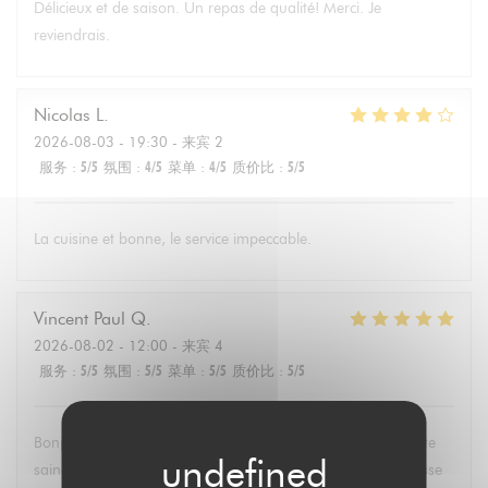
Délicieux et de saison. Un repas de qualité! Merci. Je
reviendrais.
Nicolas
L
2026-08-03
- 19:30 - 来宾 2
服务
:
5
/5
氛围
:
4
/5
菜单
:
4
/5
质价比
:
5
/5
La cuisine et bonne, le service impeccable.
Vincent Paul
Q
2026-08-02
- 12:00 - 来宾 4
服务
:
5
/5
氛围
:
5
/5
菜单
:
5
/5
质价比
:
5
/5
Bonjour , super service et mets délicieux. Un belle découverte
saine et équilibrée pas évident à trouver partout. Une adresse