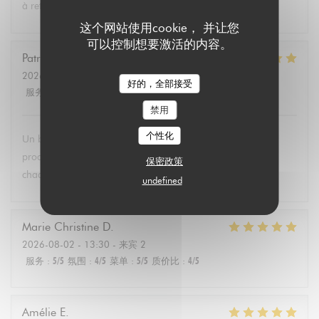
à retenir .Merci.
这个网站使用cookie， 并让您
可以控制想要激活的内容。
Patricia
P
2026-08-02
- 13:30 - 来宾 6
好的，全部接受
服务
:
5
/5
氛围
:
4
/5
菜单
:
5
/5
质价比
:
5
/5
禁用
个性化
Un brunch dominical excellent avec un buffet de qualité de
produits végétariens et bio. Tous les convives se régalent à
保密政策
chaque fois.
undefined
Marie Christine
D
2026-08-02
- 13:30 - 来宾 2
服务
:
5
/5
氛围
:
4
/5
菜单
:
5
/5
质价比
:
4
/5
Amélie
E