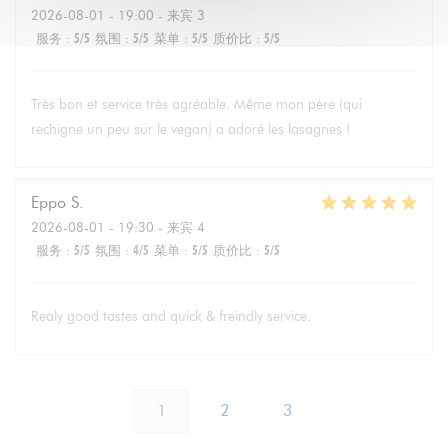
2026-08-01
- 19:00 - 来宾 3
服务
:
5
/5
氛围
:
5
/5
菜单
:
5
/5
质价比
:
5
/5
Très bon et service très agréable. Même mon père (qui
rechigne un peu sur le vegan) a adoré les lasagnes !
Eppo
S
2026-08-01
- 19:30 - 来宾 4
服务
:
5
/5
氛围
:
4
/5
菜单
:
5
/5
质价比
:
5
/5
Realy good tastes and quick & freindly service.
1
2
3