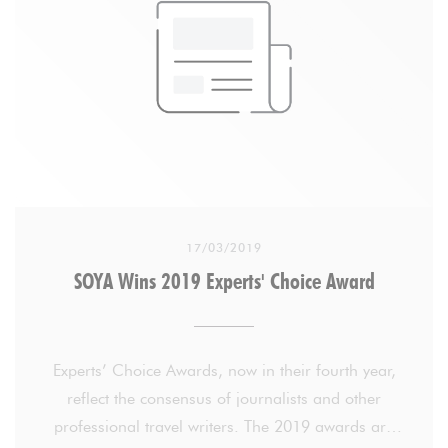
The zen ambiance of this very light and airy
restaurant is reflected in the warm welcome of the
professional staff, and on Saturdays and Sundays
from 11am-4pm just €24 gets you the brunch buffet
and a fruit juice. Reservations are recommended if
you can't arrive early, as it always gets full by 1pm.
17/03/2019
SOYA Wins 2019 Experts' Choice Award
Experts’ Choice Awards, now in their fourth year,
reflect the consensus of journalists and other
professional travel writers. The 2019 awards are