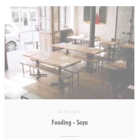
Depuis longtemps, Christel Dhuit s’intéresse à
l’alimentation végétale et biologique. Élevée à la
campagne, dans le Loiret, elle garde en mémoire
les bons légumes du potager familial. Après avoir
vécu pendant huit ans en Nouvelle-Zélande où elle
découvre une autre manière de cuisiner, elle décide
d’ouvrir son propre restaurant à Paris. Elle rachète
et rénove d’anciens ateliers au charme indéniable,
dans le XIe arrondissement, et accueille ses
premiers clients à l’automne 2007. « Les débuts
furent particulièrement intenses mais, aujourd’hui,
avec une équipe de huit personnes en cuisine, nous
21/09/2016
sommes capables d’ouvrir midi et soir et de
Fooding - Soya
proposer une carte très variée » explique la
restauratrice.