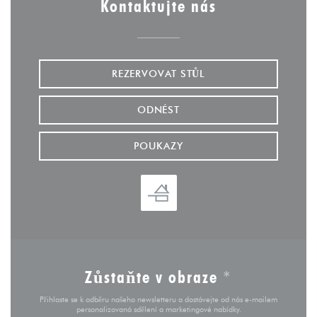
Kontaktujte nás
REZERVOVAT STŮL
ODNÉST
POUKAZY
Zůstaňte v obraze
*
Přihlaste se k odběru našeho newsletteru a dostávejte od nás e-mailem
personalizovaná sdělení a marketingové nabídky.