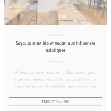
13/11/2017
Soya, cantine bio et vegan aux influences
asiatiques
À deux pas de la place de la République, dans
d’anciens ateliers réhabilités, se cache Soya, un
superbe restaurant végétalien qui propose une
cuisine bio, gourmande et créative depuis 2007.
((OTEVŘE SE V NOVÉM OK
PŘEČÍST ČLÁNEK
Une cuisine saine, végétale et biologique