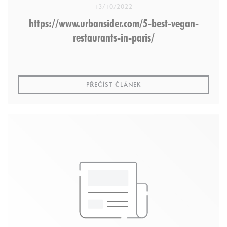
13/10/2022
https://www.urbansider.com/5-best-vegan-
restaurants-in-paris/
((OTEVŘE SE V NOVÉM OK
PŘEČÍST ČLÁNEK