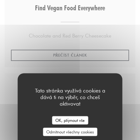
Find Vegan Food Everywhere
Chocolate and Red Berry Cheesecake
((OTEVŘE SE V NOVÉM OK
PŘEČÍST ČLÁNEK
Tato stránka využívá cookies a
dává ti na výběr, co chceš
aktivovat
OK, přijmout vše
Odmítnout všechny cookies