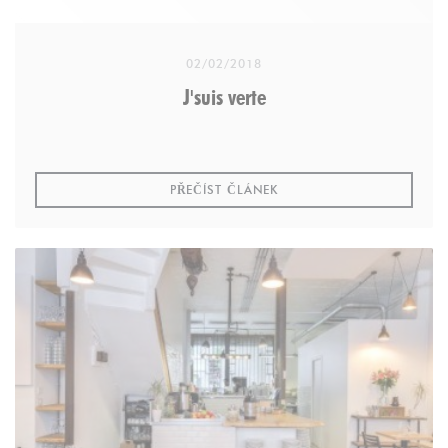
About TripExpert
02/02/2018
Based in New York City, TripExpert aggregates
J'suis verte
expert reviews of hotels, restaurants and points of
interest. On TripExpert.com, travelers can read over
1M reviews from leading travel media. TripExpert
provides an alternative to user review travel sites.
((OTEVŘE SE V NOVÉM OK
PŘEČÍST ČLÁNEK
Learn more
Reviews of SOYA on TripExpert
More about the Experts' Choice Awards