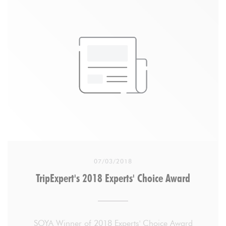
side street to the discreet doors of the restaurant. I
quietly stepped inside, and my hungry belly was
instantly satisfied to see the crowd of happy diners
smiling between bites of delicious plant-based
cuisine.
. . .
DECEMBER 6, 2018 By LACEY GIBSON
07/03/2018
TripExpert's 2018 Experts' Choice Award
SOYA Winner of 2018 Experts' Choice Award