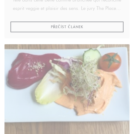
esprit veggie et plaisir des sens. Le jury The Place to
Bio lui a attribué le prix Veggie 2014.
((OTEVŘE SE V NOVÉM OK
PŘEČÍST ČLÁNEK
Par Eric Lecluyse.