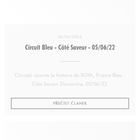
05/06/2022
Circuit Bleu - Côté Saveur - 05/06/22
Christel raconte le histoire de SOYA, France Bleu -
Côte Saveur Dimanche, 05/06/22.
((OTEVŘE SE V NOVÉM OK
PŘEČÍST ČLÁNEK