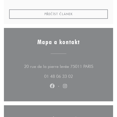
((OTEVŘE SE V NOVÉM OK
PŘEČÍST ČLÁNEK
Mapa a kontakt
((otevře se v
20 rue de la pierre levée 75011 PARIS
01 48 06 33 02
Facebook ((otevře se v novém ok
Instagram ((otevře se v n