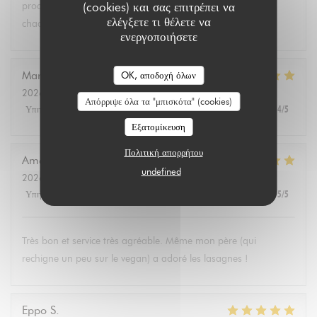
(cookies) και σας επιτρέπει να
produits végétariens et bio. Tous les convives se régalent à
ελέγξετε τι θέλετε να
chaque fois.
ενεργοποιήσετε
Marie Christine
D
OK, αποδοχή όλων
2026-08-02
- 13:30 - καλεσμένοι 2
Απόρριψε όλα τα "μπισκότα" (cookies)
Υπηρεσία
:
5
/5
Ατμόσφαιρα
:
4
/5
Μενού
:
5
/5
Ποιότητα / Τιμή
:
4
/5
Εξατομίκευση
Πολιτική απορρήτου
Amélie
E
undefined
2026-08-01
- 19:00 - καλεσμένοι 3
Υπηρεσία
:
5
/5
Ατμόσφαιρα
:
5
/5
Μενού
:
5
/5
Ποιότητα / Τιμή
:
5
/5
Très bon et service très agréable. Même mon père (qui
rechigne un peu sur le vegan) a adoré les lasagnes !
Eppo
S