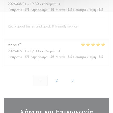
2026-08-01
- 19:30 - καλεσμένοι 4
Υπηρεσία
:
5
/5
Ατμόσφαιρα
:
4
/5
Μενού
:
5
/5
Ποιότητα / Τιμή
:
5
/5
Realy good tastes and quick & freindly service.
Anne
G
2026-07-31
- 19:00 - καλεσμένοι 4
Υπηρεσία
:
5
/5
Ατμόσφαιρα
:
5
/5
Μενού
:
5
/5
Ποιότητα / Τιμή
:
5
/5
1
2
3
Χάρτης και Επικοινωνία