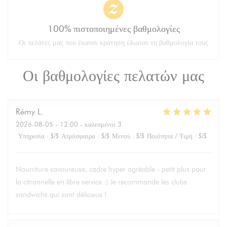
100% πιστοποιημένες βαθμολογίες
Οι πελάτες μας που έκαναν κράτηση έδωσαν τη βαθμολογία τους
Οι βαθμολογίες πελατών μας
Rémy
L
2026-08-05
- 12:00 - καλεσμένοι 3
Υπηρεσία
:
5
/5
Ατμόσφαιρα
:
5
/5
Μενού
:
5
/5
Ποιότητα / Τιμή
:
5
/5
Nourriture savoureuse, cadre hyper agréable - petit plus pour
la citronnelle en libre service :) Je recommande les clubs
sandwichs qui sont délicieux !