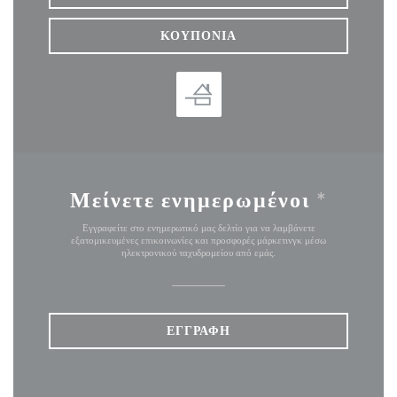
ΚΟΥΠΌΝΙΑ
Μείνετε ενημερωμένοι
*
Εγγραφείτε στο ενημερωτικό μας δελτίο για να λαμβάνετε
εξατομικευμένες επικοινωνίες και προσφορές μάρκετινγκ μέσω
ηλεκτρονικού ταχυδρομείου από εμάς.
ΕΓΓΡΑΦΉ