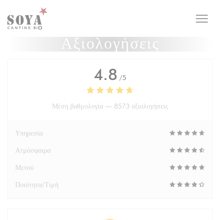
Πίνακας διαχείρισης "Μπισκότων" (Cookies)
Αξιολογήσεις
4.8
/5
Μέση βαθμολογία —
8573 αξιολογήσεις
Υπηρεσία
Ατμόσφαιρα
Μενού
Ποιότητα/Τιμή