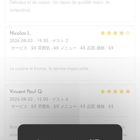
Délicieux et de saison. Un repas de qualité! Merci. Je
reviendrais.
Nicolas
L
2026-08-03
- 19:30 - ゲスト 2
サービス
:
5
/5
雰囲気
:
4
/5
メニュー
:
4
/5
品質-価格
:
5
/5
La cuisine et bonne, le service impeccable.
Vincent Paul
Q
2026-08-02
- 12:00 - ゲスト 4
サービス
:
5
/5
雰囲気
:
5
/5
メニュー
:
5
/5
品質-価格
:
5
/5
Bonjour , super service et mets délicieux. Un belle découverte
saine et équilibrée pas évident à trouver partout. Une adresse