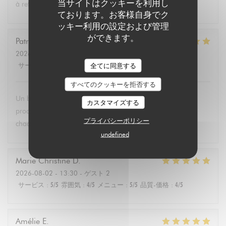
当サイトはクッキーを利用し
à retenir .Merci.
ております。お客様自身でク
ッキー利用の設定および管理
ができます。
Patricia
P
2026-08-02
- 13:30 - ゲスト 6
サービス
:
5
/5
雰囲気
:
4
/5
メニュー
:
5
/5
品質-価格
:
5
/5
全てに同意する
すべてのクッキーを拒否する
Un brunch dominical excellent avec un buffet de qualité de
カスタマイズする
produits végétariens et bio. Tous les convives se régalent à
プライバシーポリシー
chaque fois.
undefined
Marie Christine
D
2026-08-02
- 13:30 - ゲスト 2
サービス
:
5
/5
雰囲気
:
4
/5
メニュー
:
5
/5
品質-価格
:
4
/5
Amélie
E