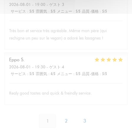
2026-08-01
- 19:00 - ゲスト 3
サービス
:
5
/5
雰囲気
:
5
/5
メニュー
:
5
/5
品質-価格
:
5
/5
Très bon et service très agréable. Même mon père (qui
rechigne un peu sur le vegan) a adoré les lasagnes !
Eppo
S
2026-08-01
- 19:30 - ゲスト 4
サービス
:
5
/5
雰囲気
:
4
/5
メニュー
:
5
/5
品質-価格
:
5
/5
Realy good tastes and quick & freindly service.
1
2
3