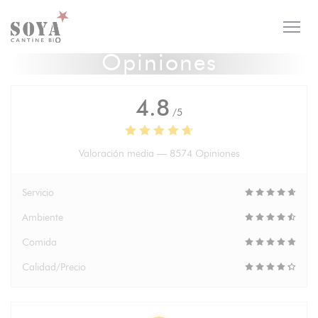
Personalización de sus opciones de cookies
Opiniones
4.8
/5
Valoración media —
8574 Opiniones
Servicio
Ambiente
Comida
Calidad/Precio