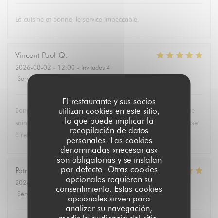
La cuisine et bonne, le service impeccable.
Vincent Paul
Q
2026-08-02
- 12:00 - Invitados 4
Servicio
:
5
/5
Ambiente
:
5
/5
Menú
:
5
/5
Calidad / Precio
:
5
/5
El restaurante y sus socios
utilizan cookies en este sitio,
Bonjour , super service et mets délicieux. Un belle découverte
lo que puede implicar la
saine et équilibrée pas évident à trouver partout. Une adresse
recopilación de datos
à retenir .Merci.
personales. Las cookies
denominadas «necesarias»
son obligatorias y se instalan
por defecto. Otras cookies
Patricia
P
opcionales requieren su
2026-08-02
- 13:30 - Invitados 6
consentimiento. Estas cookies
Servicio
:
5
/5
Ambiente
:
4
/5
Menú
:
5
/5
Calidad / Precio
:
5
/5
opcionales sirven para
analizar su navegación,
medir la audiencia del sitio,