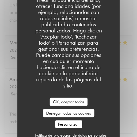
Un brunch dominical excellent avec un buffet de qualité de
ofrecer funcionalidades (por
ejemplo, relacionadas con
produits végétariens et bio. Tous les convives se régalent à
redes sociales) o mostrar
chaque fois.
publicidad o contenidos
personalizados. Haga clic en
'Aceptar todo', 'Rechazar
todo' o 'Personalizar' para
Marie Christine
D
gestionar sus preferencias.
2026-08-02
- 13:30 - Invitados 2
Puede cambiar sus opciones
Servicio
:
5
/5
Ambiente
:
4
/5
Menú
:
5
/5
Calidad / Precio
:
4
/5
en cualquier momento
haciendo clic en el icono de
cookie en la parte inferior
izquierda de las páginas del
Amélie
E
sitio.
2026-08-01
- 19:00 - Invitados 3
Servicio
:
5
/5
Ambiente
:
5
/5
Menú
:
5
/5
Calidad / Precio
:
5
/5
OK, aceptar todas
Denegar todas las cookies
Très bon et service très agréable. Même mon père (qui
rechigne un peu sur le vegan) a adoré les lasagnes !
Personalizar
Política de protección de datos personales