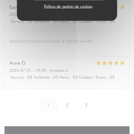
Política de gestión de cookies
Eppo
S
2026-08-01
- 19:30 - Invitados 4
Servicio
:
5
/5
Ambiente
:
4
/5
Menú
:
5
/5
Calidad / Precio
:
5
/5
Realy good tastes and quick & freindly service.
Anne
G
2026-07-31
- 19:00 - Invitados 4
Servicio
:
5
/5
Ambiente
:
5
/5
Menú
:
5
/5
Calidad / Precio
:
5
/5
1
2
3