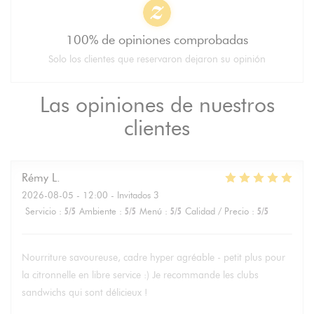
100% de opiniones comprobadas
Solo los clientes que reservaron dejaron su opinión
Las opiniones de nuestros
clientes
Rémy
L
2026-08-05
- 12:00 - Invitados 3
Servicio
:
5
/5
Ambiente
:
5
/5
Menú
:
5
/5
Calidad / Precio
:
5
/5
Nourriture savoureuse, cadre hyper agréable - petit plus pour
la citronnelle en libre service :) Je recommande les clubs
sandwichs qui sont délicieux !