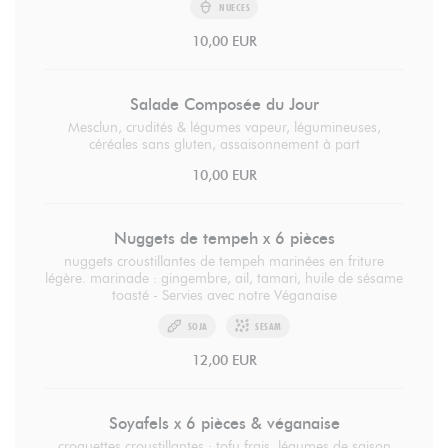
NUECES
10,00 EUR
Salade Composée du Jour
Mesclun, crudités & légumes vapeur, légumineuses,
céréales sans gluten, assaisonnement à part
10,00 EUR
Nuggets de tempeh x 6 pièces
nuggets croustillantes de tempeh marinées en friture
légère. marinade : gingembre, ail, tamari, huile de sésame
toasté - Servies avec notre Véganaise
SOJA
SESAM
12,00 EUR
Soyafels x 6 pièces & véganaise
croquettes croustillantes : tofu frais, légumes de saison