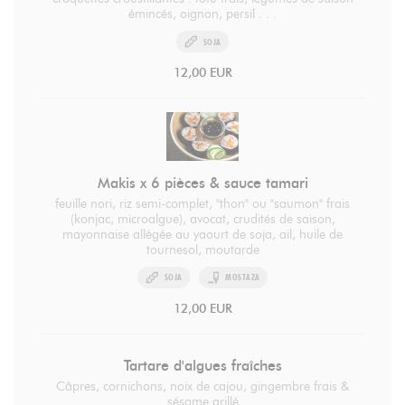
émincés, oignon, persil . . .
SOJA
12,00 EUR
Makis x 6 pièces & sauce tamari
feuille nori, riz semi-complet, "thon" ou "saumon" frais
(konjac, microalgue), avocat, crudités de saison,
mayonnaise allégée au yaourt de soja, ail, huile de
tournesol, moutarde
SOJA
MOSTAZA
12,00 EUR
Tartare d'algues fraîches
Câpres, cornichons, noix de cajou, gingembre frais &
sésame grillé