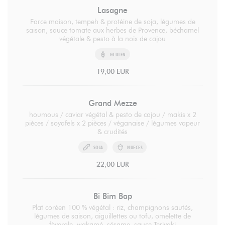
Lasagne
Farce maison, tempeh & protéine de soja, légumes de
saison, sauce tomate aux herbes de Provence, béchamel
végétale & pesto à la noix de cajou
GLUTEN
19,00 EUR
Grand Mezze
houmous / caviar végétal & pesto de cajou / makis x 2
pièces / soyafels x 2 pièces / véganaise / légumes vapeur
& crudités
SOJA
NUECES
22,00 EUR
Bi Bim Bap
Plat coréen 100 % végétal : riz, champignons sautés,
légumes de saison, aiguillettes ou tofu, omelette de
fèverole, wakamé, sésame, sauce Teriyaki