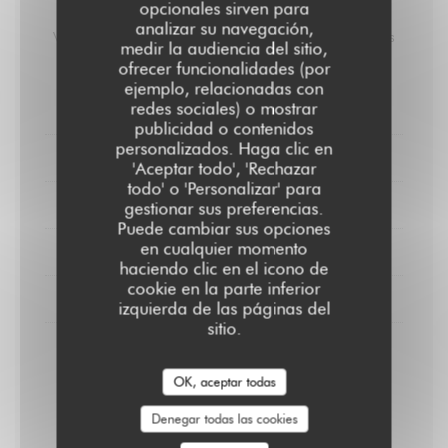
opcionales sirven para
Carte des Vins
analizar su navegación,
Vins Biologiques / Vendanges Manuelles / Sans Produits
medir la audiencia del sitio,
Chimiques / Sans Filtrage.
ofrecer funcionalidades (por
ejemplo, relacionadas con
redes sociales) o mostrar
VINS ROUGES
publicidad o contenidos
personalizados. Haga clic en
VIN ROSÉ
'Aceptar todo', 'Rechazar
todo' o 'Personalizar' para
VIN BLANCS
gestionar sus preferencias.
Puede cambiar sus opciones
en cualquier momento
PROSECCO
haciendo clic en el icono de
cookie en la parte inferior
CHAMPAGNE
izquierda de las páginas del
sitio.
Fleury / Blanc de Noirs brut
Pinot noir / Biodynamie / Nature
OK, aceptar todas
29,00 EUR
58,00 EUR
Denegar todas las cookies
Bouteille.
Bouteille.