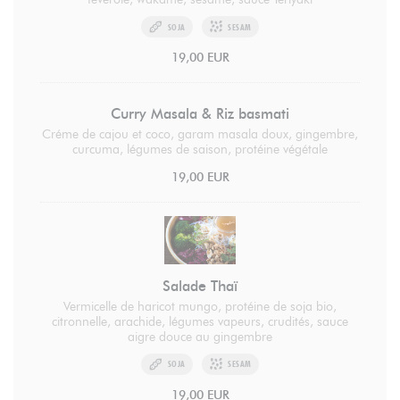
SOJA
SESAM
19,00 EUR
Curry Masala & Riz basmati
Créme de cajou et coco, garam masala doux, gingembre,
curcuma, légumes de saison, protéine végétale
19,00 EUR
Salade Thaï
Vermicelle de haricot mungo, protéine de soja bio,
citronnelle, arachide, légumes vapeurs, crudités, sauce
aigre douce au gingembre
SOJA
SESAM
19,00 EUR