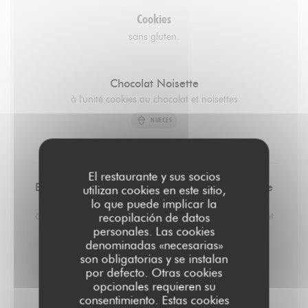
Cookies
sans gluten.
Chocolat Noisette
à l'unité cookies au chocolat et noisettes
NUECES
3,50 EUR
El restaurante y sus socios
Beurre de Cacahuète, Chocolat Noir et Fleur de
utilizan cookies en este sitio,
Sel
lo que puede implicar la
à l'unité cookies au beurre de cacahuète, chocolat noir et
recopilación de datos
fleur de sel. 3,5€
personales. Las cookies
denominadas «necesarias»
MISERIA
son obligatorias y se instalan
por defecto. Otras cookies
3,50 EUR
opcionales requieren su
consentimiento. Estas cookies