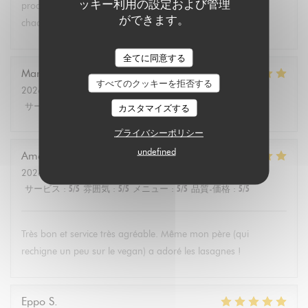
ッキー利用の設定および管理
produits végétariens et bio. Tous les convives se régalent à
ができます。
chaque fois.
全てに同意する
Marie Christine
D
すべてのクッキーを拒否する
2026-08-02
- 13:30 - ゲスト 2
サービス
:
5
/5
雰囲気
:
4
/5
メニュー
:
5
/5
品質-価格
:
4
/5
カスタマイズする
プライバシーポリシー
undefined
Amélie
E
2026-08-01
- 19:00 - ゲスト 3
サービス
:
5
/5
雰囲気
:
5
/5
メニュー
:
5
/5
品質-価格
:
5
/5
Très bon et service très agréable. Même mon père (qui
rechigne un peu sur le vegan) a adoré les lasagnes !
Eppo
S