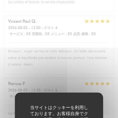
La cuisine et bonne, le service impeccable.
Vincent Paul
Q
2026-08-02
- 12:00 - ゲスト 4
サービス
:
5
/5
雰囲気
:
5
/5
メニュー
:
5
/5
品質-価格
:
5
/5
Bonjour , super service et mets délicieux. Un belle découverte
saine et équilibrée pas évident à trouver partout. Une adresse
à retenir .Merci.
Patricia
P
2026-08-02
- 13:30 - ゲスト 6
サービス
:
5
/5
雰囲気
:
4
/5
メニュー
:
5
/5
品質-価格
:
5
/5
当サイトはクッキーを利用し
ております。お客様自身でク
Un brunch dominical excellent avec un buffet de qualité de