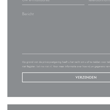
Op grond van de privacywetgeving heeft u het recht om u af te melden voor tel
niet Register:
bel-me-niet.nl
. Voor meer informatie over hoe wij uw gegevens ver