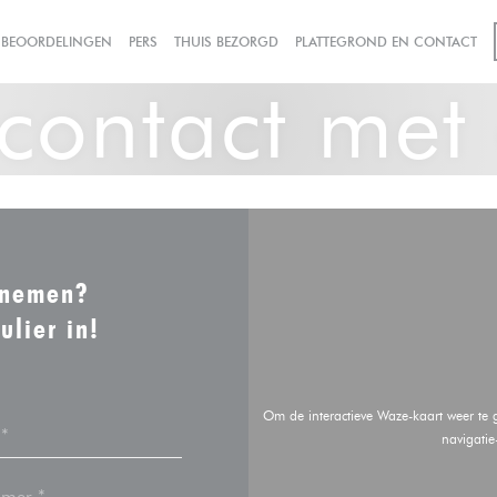
((OPENT IN EEN NIEUW VENSTER))
BEOORDELINGEN
PERS
THUIS BEZORGD
PLATTEGROND EN CONTACT
ontact met
opnemen?
ulier in!
Om de interactieve Waze-kaart weer te
navigatie