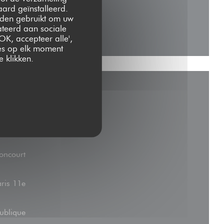
ard geïnstalleerd.
rden gebruikt om uw
lateerd aan sociale
OK, accepteer alle',
zes op elk moment
 klikken.
oncourt
aris 11e
ublique