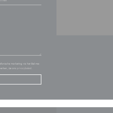
efonische marketing via het Bel-me-
werken, zie ons
privacybeleid
.