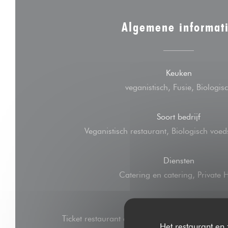
Algemene informat
Keuken
veganistisch, Fusie, Biologis
Soort bedrijf
Veganistisch restaurant, Biologisch voed
Diensten
Catering en catering, Private H
Betaalmethoden
Ticket restaurant dématérialisé, Amex, Zonder 
Het restaurant en 