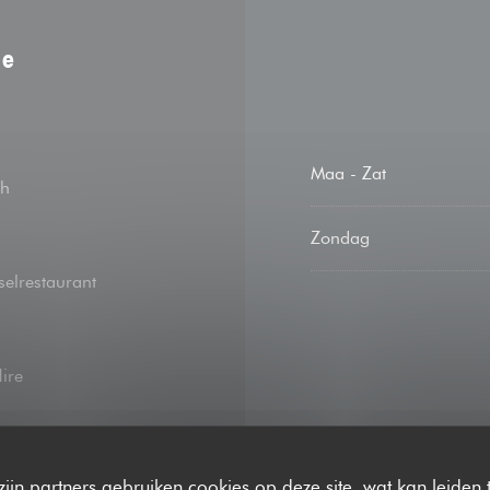
ie
Maa
-
Zat
ch
Zondag
selrestaurant
ire
contact, Apple Pay,
zijn partners gebruiken cookies op deze site, wat kan leiden