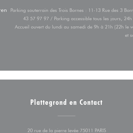
ren
Parking souterrain des Trois Bornes : 11-13 Rue des 3 Bor
43 57 97 97 / Parking accessible tous les jours, 24h
Accueil ouvert du lundi au samedi de 9h à 21h (22h le 
et 
Plattegrond en Contact
((opent in ee
20 rue de la pierre levée 75011 PARIS