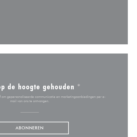
enster))
ieuw venster))
op de hoogte gehouden
*
ief om gepersonaliseerde communicatie en marketingaanbiedingen per e-
mail van ons te ontvangen.
ABONNEREN