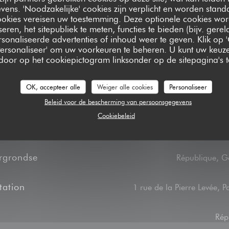
urocard / Mastercard,
ens. 'Noodzakelijke' cookies zijn verplicht en worden standa
ookies vereisen uw toestemming. Deze optionele cookies wo
 Debetkaart
seren, het sitepubliek te meten, functies te bieden (bijv. gere
sonaliseerde advertenties of inhoud weer te geven. Klik op '
 'Personaliseer' om uw voorkeuren te beheren. U kunt uw keu
 door op het cookiepictogram linksonder op de sitepagina's te
OK, accepteer alle
Weiger alle cookies
Personaliseer
Beleid voor de bescherming van persoonsgegevens
Toegang
Cookiebeleid
rgrondse
République, G
tation
1 rue de la Pierre Levée, P
Rép