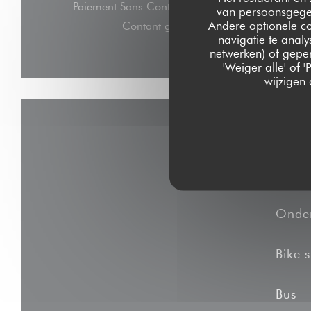
Paiement Sans ContactPaiement Sans Contact, E
van persoonsgegev
Andere optionele c
Contant geld, Visa, American Express,
navigatie te analy
netwerken) of geper
'Weiger alle' of
wijzigen
Onde
Bike s
Bus