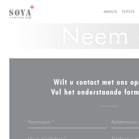
Cookies beheer paneel
MENU'S
FOTO'S
Neem c
Wilt u contact met ons 
Vul het onderstaande form