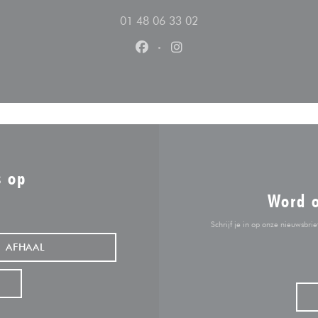
01 48 06 33 02
Facebook ((opent in een nieuw v
Instagram ((opent in een n
s op
Word 
Schrijf je in op onze nieuwsbr
AFHAAL