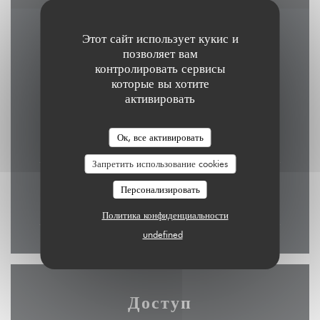
Этот сайт использует кукис и
Часы работы
позволяет вам
контролировать сервисы
которые вы хотите
активировать
П�
-
С�
Ок, все активировать
12:00 - 15:00
19:00 - 23:00
•
Запретить использование cookies
Воскресенье
Персонализировать
11:30 - 16:00
Политика конфиденциальности
undefined
Доступ