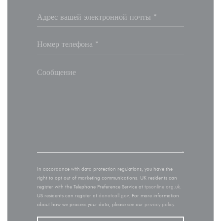
In accordance with data protection regulations, you have the
right to opt out of marketing communications. UK residents can
register with the Telephone Preference Service at
tpsonline.org.uk
.
US residents can register at
donotcall.gov
. For more information
about how we process your data, please see our
privacy policy
.