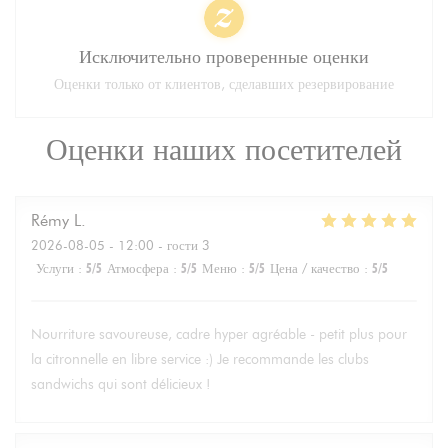
Исключительно проверенные оценки
Оценки только от клиентов, сделавших резервирование
Оценки наших посетителей
Rémy
L
2026-08-05
- 12:00 - гости 3
Услуги
:
5
/5
Атмосфера
:
5
/5
Меню
:
5
/5
Цена / качество
:
5
/5
Nourriture savoureuse, cadre hyper agréable - petit plus pour
la citronnelle en libre service :) Je recommande les clubs
sandwichs qui sont délicieux !