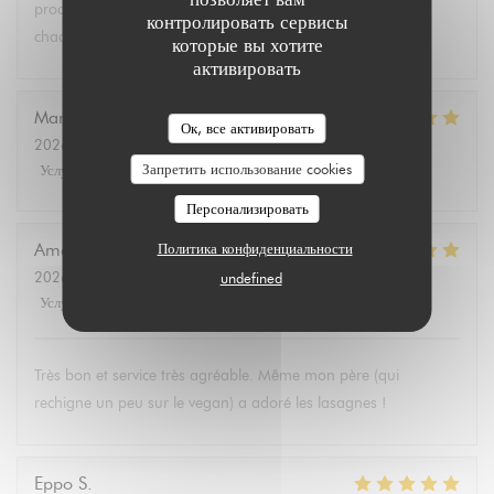
produits végétariens et bio. Tous les convives se régalent à
контролировать сервисы
chaque fois.
которые вы хотите
активировать
Marie Christine
D
Ок, все активировать
2026-08-02
- 13:30 - гости 2
Запретить использование cookies
Услуги
:
5
/5
Атмосфера
:
4
/5
Меню
:
5
/5
Цена / качество
:
4
/5
Персонализировать
Amélie
E
Политика конфиденциальности
2026-08-01
- 19:00 - гости 3
undefined
Услуги
:
5
/5
Атмосфера
:
5
/5
Меню
:
5
/5
Цена / качество
:
5
/5
Très bon et service très agréable. Même mon père (qui
rechigne un peu sur le vegan) a adoré les lasagnes !
Eppo
S