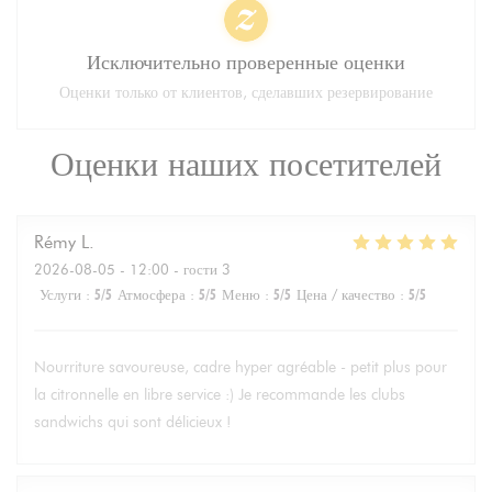
Исключительно проверенные оценки
Оценки только от клиентов, сделавших резервирование
Оценки наших посетителей
Rémy
L
2026-08-05
- 12:00 - гости 3
Услуги
:
5
/5
Атмосфера
:
5
/5
Меню
:
5
/5
Цена / качество
:
5
/5
Nourriture savoureuse, cadre hyper agréable - petit plus pour
la citronnelle en libre service :) Je recommande les clubs
sandwichs qui sont délicieux !