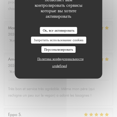
produits végétariens et bio. Tous les convives se régalent à
контролировать сервисы
chaque fois.
которые вы хотите
активировать
Marie Christine
D
Ок, все активировать
2026-08-02
- 13:30 - гости 2
Запретить использование cookies
Услуги
:
5
/5
Атмосфера
:
4
/5
Меню
:
5
/5
Цена / качество
:
4
/5
Персонализировать
Amélie
E
Политика конфиденциальности
2026-08-01
- 19:00 - гости 3
undefined
Услуги
:
5
/5
Атмосфера
:
5
/5
Меню
:
5
/5
Цена / качество
:
5
/5
Très bon et service très agréable. Même mon père (qui
rechigne un peu sur le vegan) a adoré les lasagnes !
Eppo
S