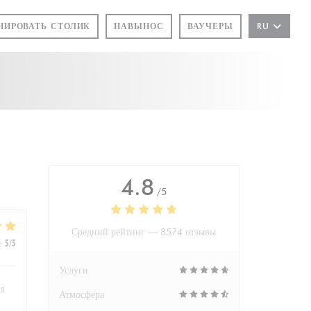
НИРОВАТЬ СТОЛИК
НАВЫНОС
ВАУЧЕРЫ
RU
4.8
/5
Средний рейтинг —
8574 отзывы
:
5
/5
Услуги
hs
Атмосфера