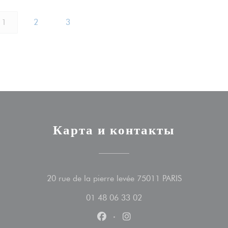
1
2
3
Карта и контакты
((открываетс
20 rue de la pierre levée 75011 PARIS
01 48 06 33 02
Facebook ((открывается в новом
Instagram ((открывается 