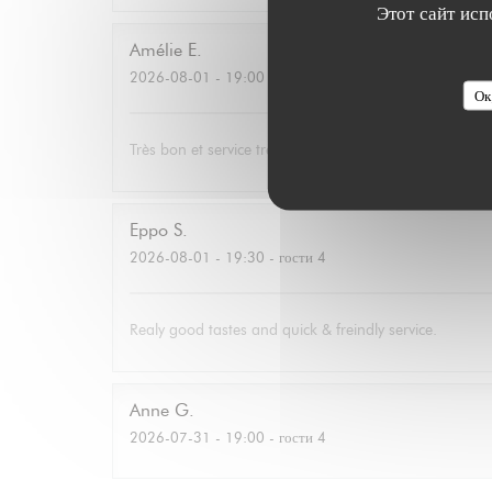
Этот сайт исп
Amélie
E
2026-08-01
- 19:00 - гости 3
Ок
Très bon et service très agréable. Même mon père (qui
Eppo
S
2026-08-01
- 19:30 - гости 4
Realy good tastes and quick & freindly service.
Anne
G
2026-07-31
- 19:00 - гости 4