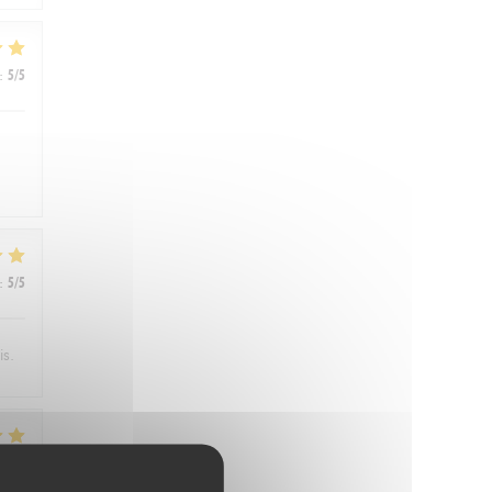
:
5
/5
:
5
/5
is.
:
4
/5