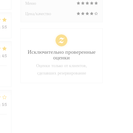
Меню
Цена/качество
:
5
/5
Исключительно проверенные
:
4
/5
оценки
Оценки только от клиентов,
сделавших резервирование
:
5
/5