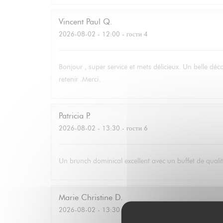
Vincent Paul
Q
2026-08-02
- 12:00 - гости 4
Bonjour , super service et mets délicieux. Un belle déc
retenir .Merci.
Patricia
P
2026-08-02
- 13:30 - гости 6
Un brunch dominical excellent avec un buffet de qualité
Marie Christine
D
2026-08-02
- 13:30 - гости 2