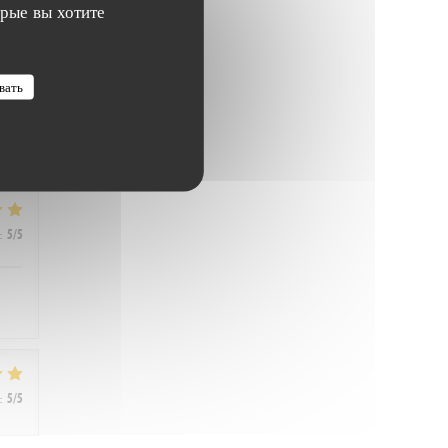
орые вы хотите
:
5
/5
вать
:
5
/5
:
5
/5