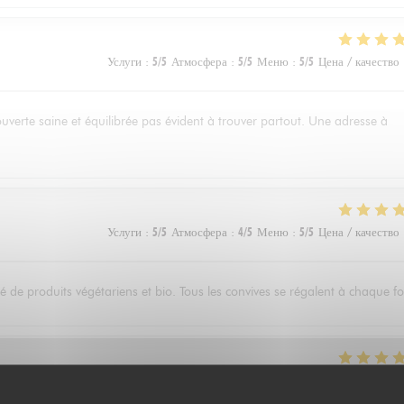
Услуги
:
5
/5
Атмосфера
:
5
/5
Меню
:
5
/5
Цена / качество
ouverte saine et équilibrée pas évident à trouver partout. Une adresse à
Услуги
:
5
/5
Атмосфера
:
4
/5
Меню
:
5
/5
Цена / качество
 de produits végétariens et bio. Tous les convives se régalent à chaque fo
Услуги
:
5
/5
Атмосфера
:
4
/5
Меню
:
5
/5
Цена / качество