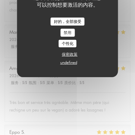
produits végétariens et bio. Tous les convives se régalent à
可以控制想要激活的内容。
chaque fois.
好的，全部接受
Marie Christine
D
禁用
2026-08-02
- 13:30 - 来宾 2
个性化
服务
:
5
/5
氛围
:
4
/5
菜单
:
5
/5
质价比
:
4
/5
保密政策
undefined
Amélie
E
2026-08-01
- 19:00 - 来宾 3
服务
:
5
/5
氛围
:
5
/5
菜单
:
5
/5
质价比
:
5
/5
Très bon et service très agréable. Même mon père (qui
rechigne un peu sur le vegan) a adoré les lasagnes !
Eppo
S