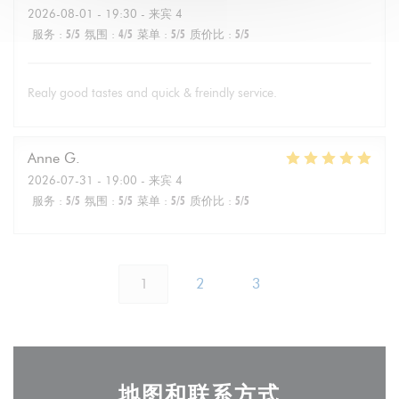
2026-08-01
- 19:30 - 来宾 4
服务
:
5
/5
氛围
:
4
/5
菜单
:
5
/5
质价比
:
5
/5
Realy good tastes and quick & freindly service.
Anne
G
2026-07-31
- 19:00 - 来宾 4
服务
:
5
/5
氛围
:
5
/5
菜单
:
5
/5
质价比
:
5
/5
1
2
3
地图和联系方式