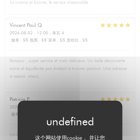
La cuisine et bonne, le service impeccable.
Vincent Paul
Q
2026-08-02
- 12:00 - 来宾 4
服务
:
5
/5
氛围
:
5
/5
菜单
:
5
/5
质价比
:
5
/5
Bonjour , super service et mets délicieux. Un belle découverte
saine et équilibrée pas évident à trouver partout. Une adresse
à retenir .Merci.
Patricia
P
2026-08-02
- 13:30 - 来宾 6
服务
:
5
/5
氛围
:
4
/5
菜单
:
5
/5
质价比
:
5
/5
Un brunch dominical excellent avec un buffet de qualité de
这个网站使用cookie， 并让您