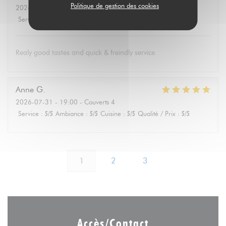
Politique de gestion des cookies
2026-08-01
- 19:30 - Couverts 4
Service
:
5
/5
Ambiance
:
4
/5
Cuisine
:
5
/5
Qualité / Prix
:
5
/5
Realy good tastes and quick & freindly service.
Anne
G
2026-07-31
- 19:00 - Couverts 4
Service
:
5
/5
Ambiance
:
5
/5
Cuisine
:
5
/5
Qualité / Prix
:
5
/5
1
2
3
Accès/Contact