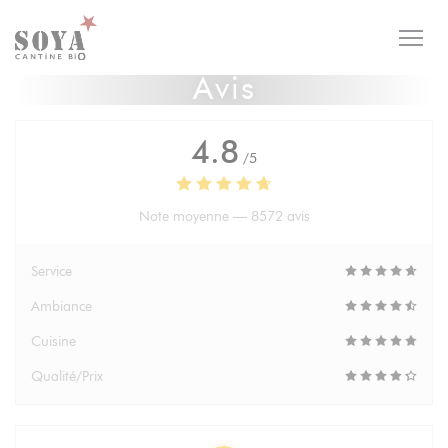
Personnalisation de vos choix en matière de cookies
Avis
4.8
/5
Note moyenne —
8572 avis
Service
Ambiance
Cuisine
Qualité/Prix