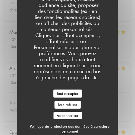
produits végétariens et bio. Tous les convives se régalent à
l'audience du site, proposer
chaque fois.
des fonctionnalités (ex : en
lien avec les réseaux sociaux)
ou afficher des publicités ou
contenus personnalisés.
Marie Christine
D
Cliquez sur « Tout accepter »,
2026-08-02
- 13:30 - Couverts 2
« Tout refuser » ou «
Service
:
5
/5
Ambiance
:
4
/5
Cuisine
:
5
/5
Qualité / Prix
:
4
/5
Personnaliser » pour gérer vos
préférences. Vous pouvez
modifier vos choix à tout
moment en cliquant sur l'icône
Amélie
E
représentant un cookie en bas
2026-08-01
- 19:00 - Couverts 3
à gauche des pages du site.
Service
:
5
/5
Ambiance
:
5
/5
Cuisine
:
5
/5
Qualité / Prix
:
5
/5
Tout accepter
Très bon et service très agréable. Même mon père (qui
Tout refuser
rechigne un peu sur le vegan) a adoré les lasagnes !
Personnaliser
Politique de protection des données à caractère
personnel
Eppo
S