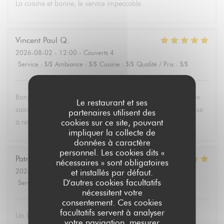
La cuisine et bonne, le service impeccable.
Vincent Paul
Q
2026-08-02
- 12:00 - Couverts 4
Service
:
5
/5
Ambiance
:
5
/5
Cuisine
:
5
/5
Qualité / Prix
:
5
/5
Bonjour , super service et mets délicieux. Un belle découverte
Le restaurant et ses
saine et équilibrée pas évident à trouver partout. Une adresse
partenaires utilisent des
cookies sur ce site, pouvant
à retenir .Merci.
impliquer la collecte de
données à caractère
personnel. Les cookies dits «
Patricia
P
nécessaires » sont obligatoires
2026-08-02
- 13:30 - Couverts 6
et installés par défaut.
D'autres cookies facultatifs
Service
:
5
/5
Ambiance
:
4
/5
Cuisine
:
5
/5
Qualité / Prix
:
5
/5
nécessitent votre
consentement. Ces cookies
facultatifs servent à analyser
Un brunch dominical excellent avec un buffet de qualité de
votre navigation, mesurer