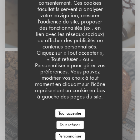
consentement. Ces cookies
facultatifs servent à analyser
votre navigation, mesurer
l'audience du site, proposer
des fonctionnalités (ex : en
lien avec les réseaux sociaux)
Moelleux au chocolat noir
ou afficher des publicités ou
contenus personnalisés.
Cliquez sur « Tout accepter »,
« Tout refuser » ou «
Personnaliser » pour gérer vos
préférences. Vous pouvez
modifier vos choix à tout
moment en cliquant sur l'icône
représentant un cookie en bas
à gauche des pages du site.
Tout accepter
Tout refuser
Personnaliser
Cookies