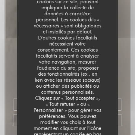
cookies sur ce site, pouvant
impliquer la collecte de
données à caractère
personnel. Les cookies dits «
nécessaires » sont obligatoires
et installés par défaut.
D'autres cookies facultatifs
nécessitent votre
consentement. Ces cookies
facultatifs servent à analyser
votre navigation, mesurer
l'audience du site, proposer
SOYA CANTINE BIO
des fonctionnalités (ex : en
lien avec les réseaux sociaux)
ou afficher des publicités ou
RESTAURANT VÉGÉTALIEN
|
PARIS
contenus personnalisés.
Cliquez sur « Tout accepter »,
« Tout refuser » ou «
RÉSERVER
Personnaliser » pour gérer vos
préférences. Vous pouvez
VENTE À EMPORTER
modifier vos choix à tout
moment en cliquant sur l'icône
représentant un cookie en bas