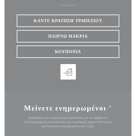
ΚΆΝΤΕ ΚΡΆΤΗΣΗ ΤΡΑΠΕΖΙΟΎ
ΠΑΊΡΝΩ ΜΑΚΡΙΆ
ΚΟΥΠΌΝΙΑ
Μείνετε ενημερωμένοι
*
Εγγραφείτε στο ενημερωτικό μας δελτίο για να λαμβάνετε
εξατομικευμένες επικοινωνίες και προσφορές μάρκετινγκ μέσω
ηλεκτρονικού ταχυδρομείου από εμάς.