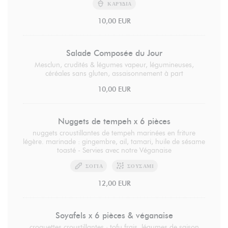
ΚΑΡΎΔΙΑ
10,00 EUR
Salade Composée du Jour
Mesclun, crudités & légumes vapeur, légumineuses,
céréales sans gluten, assaisonnement à part
10,00 EUR
Nuggets de tempeh x 6 pièces
nuggets croustillantes de tempeh marinées en friture
légère. marinade : gingembre, ail, tamari, huile de sésame
toasté - Servies avec notre Véganaise
ΣΌΓΙΑ
ΣΟΥΣΆΜΙ
12,00 EUR
Soyafels x 6 pièces & véganaise
croquettes croustillantes : tofu frais, légumes de saison