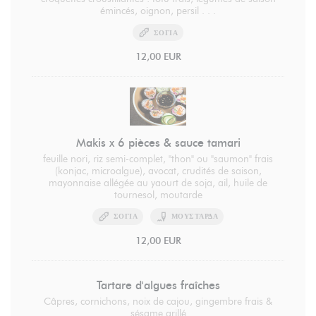
émincés, oignon, persil . . .
ΣΌΓΙΑ
12,00 EUR
Makis x 6 pièces & sauce tamari
feuille nori, riz semi-complet, "thon" ou "saumon" frais
(konjac, microalgue), avocat, crudités de saison,
mayonnaise allégée au yaourt de soja, ail, huile de
tournesol, moutarde
ΣΌΓΙΑ
ΜΟΥΣΤΆΡΔΑ
12,00 EUR
Tartare d'algues fraîches
Câpres, cornichons, noix de cajou, gingembre frais &
sésame grillé