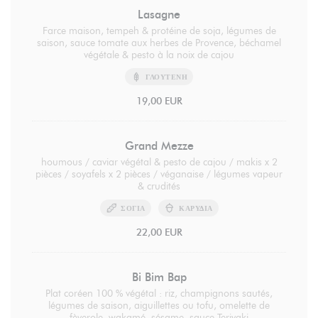
Lasagne
Farce maison, tempeh & protéine de soja, légumes de
saison, sauce tomate aux herbes de Provence, béchamel
végétale & pesto à la noix de cajou
ΓΛΟΥΤΈΝΗ
19,00 EUR
Grand Mezze
houmous / caviar végétal & pesto de cajou / makis x 2
pièces / soyafels x 2 pièces / véganaise / légumes vapeur
& crudités
ΣΌΓΙΑ
ΚΑΡΎΔΙΑ
22,00 EUR
Bi Bim Bap
Plat coréen 100 % végétal : riz, champignons sautés,
légumes de saison, aiguillettes ou tofu, omelette de
fèverole, wakamé, sésame, sauce Teriyaki