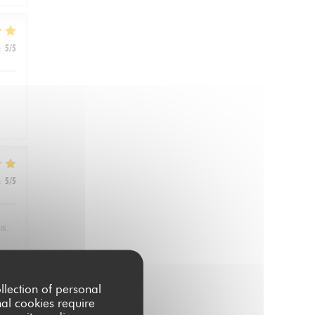
:
5
/5
:
5
/5
is.
llection of personal
:
4
/5
nal cookies require