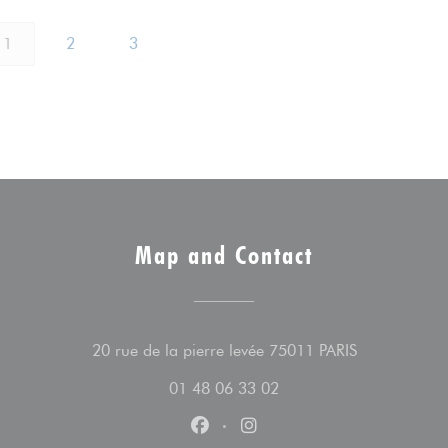
1
2
3
Map and Contact
((opens in a
20 rue de la pierre levée 75011 PARIS
01 48 06 33 02
Facebook ((opens in a new wind
Instagram ((opens in a n