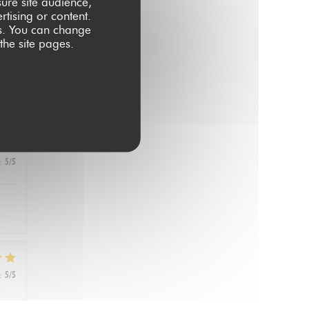
ure site audience,
rtising or content.
ces. You can change
 the site pages.
:
5
/5
:
5
/5
:
5
/5