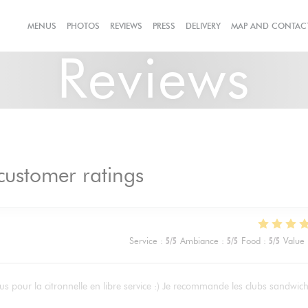
((OPENS IN A NEW W
MENUS
PHOTOS
REVIEWS
PRESS
DELIVERY
MAP AND CONTAC
Reviews
customer ratings
Service
:
5
/5
Ambiance
:
5
/5
Food
:
5
/5
Value
us pour la citronnelle en libre service :) Je recommande les clubs sandwic