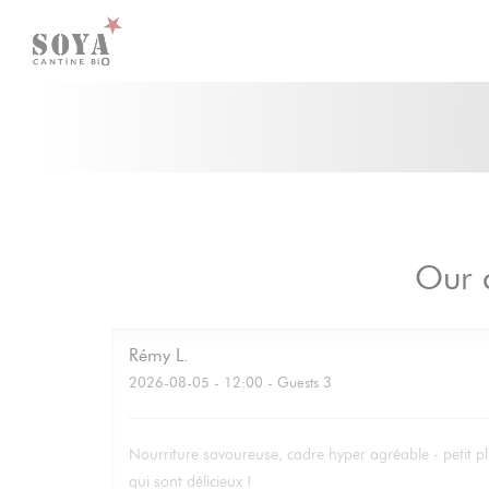
Personalizing your cookie choices
Our 
Rémy
L
2026-08-05
- 12:00 - Guests 3
Nourriture savoureuse, cadre hyper agréable - petit pl
qui sont délicieux !