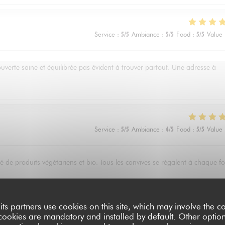
Service
:
5
/5
Ambiance
:
5
/5
Food
:
5
/5
Value
ouverte saine et équilibrée pas évident à trouver partout. Une adresse à
Service
:
5
/5
Ambiance
:
4
/5
Food
:
5
/5
Value
 de produits végétariens et bio. Tous les convives se régalent à chaque fo
its partners use cookies on this site, which may involve the co
Service
:
5
/5
Ambiance
:
4
/5
Food
:
5
/5
Value
cookies are mandatory and installed by default. Other optio