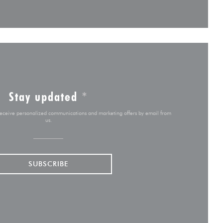
Stay updated
*
 receive personalized communications and marketing offers by email from
us.
SUBSCRIBE