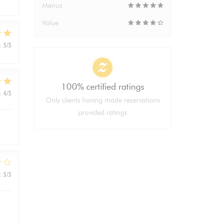
Menus
Value
:
5
/5
100% certified ratings
:
4
/5
Only clients having made reservations
provided ratings
:
5
/5