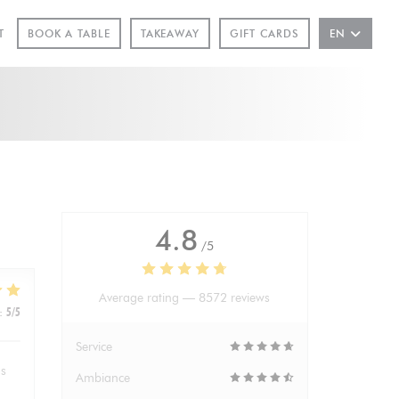
INDOW))
T
BOOK A TABLE
TAKEAWAY
GIFT CARDS
EN
4.8
/5
Average rating —
8572 reviews
:
5
/5
Service
hs
Ambiance