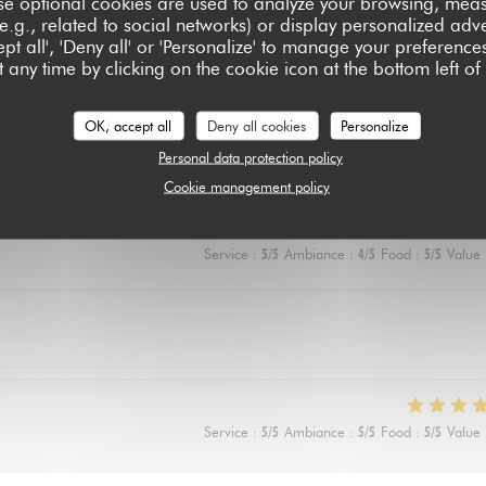
se optional cookies are used to analyze your browsing, meas
e.g., related to social networks) or display personalized adve
pt all', 'Deny all' or 'Personalize' to manage your preferen
 any time by clicking on the cookie icon at the bottom left of
Service
:
5
/5
Ambiance
:
5
/5
Food
:
5
/5
Value
OK, accept all
Deny all cookies
Personalize
 rechigne un peu sur le vegan) a adoré les lasagnes !
Personal data protection policy
Cookie management policy
Service
:
5
/5
Ambiance
:
4
/5
Food
:
5
/5
Value
Service
:
5
/5
Ambiance
:
5
/5
Food
:
5
/5
Value