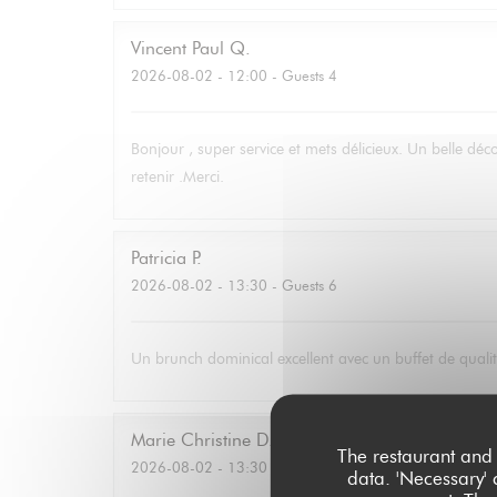
Vincent Paul
Q
2026-08-02
- 12:00 - Guests 4
Bonjour , super service et mets délicieux. Un belle déc
retenir .Merci.
Patricia
P
2026-08-02
- 13:30 - Guests 6
Un brunch dominical excellent avec un buffet de qualité
Marie Christine
D
The restaurant and 
2026-08-02
- 13:30 - Guests 2
data. 'Necessary' 