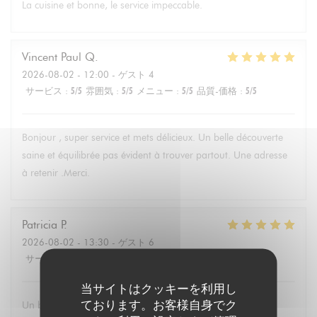
La cuisine et bonne, le service impeccable.
Vincent Paul
Q
2026-08-02
- 12:00 - ゲスト 4
サービス
:
5
/5
雰囲気
:
5
/5
メニュー
:
5
/5
品質-価格
:
5
/5
Bonjour , super service et mets délicieux. Un belle découverte
saine et équilibrée pas évident à trouver partout. Une adresse
à retenir .Merci.
Patricia
P
2026-08-02
- 13:30 - ゲスト 6
サービス
:
5
/5
雰囲気
:
4
/5
メニュー
:
5
/5
品質-価格
:
5
/5
当サイトはクッキーを利用し
ております。お客様自身でク
Un brunch dominical excellent avec un buffet de qualité de