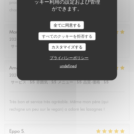
ッキー利用の設定および管理
produits végétariens et bio. Tous les convives se régalent à
ができます。
chaque fois.
全てに同意する
Marie Christine
D
すべてのクッキーを拒否する
2026-08-02
- 13:30 - ゲスト 2
サービス
:
5
/5
雰囲気
:
4
/5
メニュー
:
5
/5
品質-価格
:
4
/5
カスタマイズする
プライバシーポリシー
undefined
Amélie
E
2026-08-01
- 19:00 - ゲスト 3
サービス
:
5
/5
雰囲気
:
5
/5
メニュー
:
5
/5
品質-価格
:
5
/5
Très bon et service très agréable. Même mon père (qui
rechigne un peu sur le vegan) a adoré les lasagnes !
Eppo
S