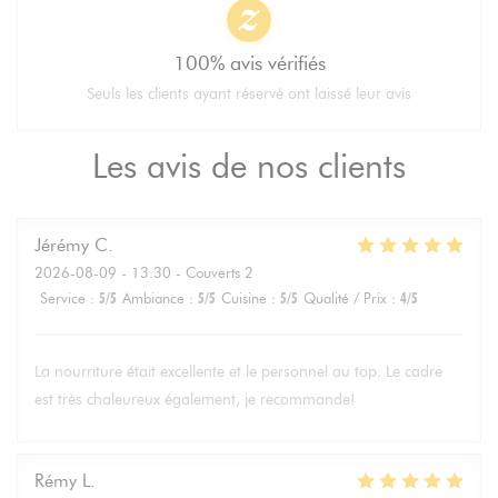
100% avis vérifiés
Seuls les clients ayant réservé ont laissé leur avis
Les avis de nos clients
Jérémy
C
2026-08-09
- 13:30 - Couverts 2
Service
:
5
/5
Ambiance
:
5
/5
Cuisine
:
5
/5
Qualité / Prix
:
4
/5
La nourriture était excellente et le personnel au top. Le cadre
est très chaleureux également, je recommande!
Rémy
L