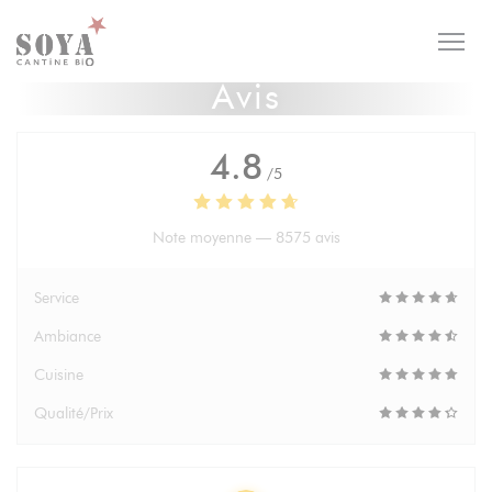
Personnalisation de vos choix en matière de cookies
Avis
4.8
/5
Note moyenne —
8575 avis
Service
Ambiance
Cuisine
Qualité/Prix