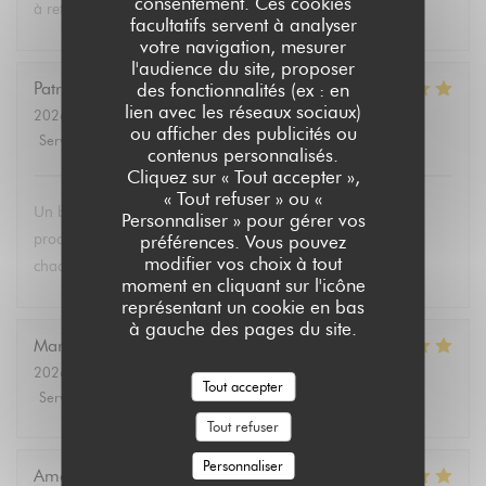
consentement. Ces cookies
à retenir .Merci.
facultatifs servent à analyser
votre navigation, mesurer
l'audience du site, proposer
Patricia
P
des fonctionnalités (ex : en
lien avec les réseaux sociaux)
2026-08-02
- 13:30 - Couverts 6
ou afficher des publicités ou
Service
:
5
/5
Ambiance
:
4
/5
Cuisine
:
5
/5
Qualité / Prix
:
5
/5
contenus personnalisés.
Cliquez sur « Tout accepter »,
« Tout refuser » ou «
Un brunch dominical excellent avec un buffet de qualité de
Personnaliser » pour gérer vos
produits végétariens et bio. Tous les convives se régalent à
préférences. Vous pouvez
modifier vos choix à tout
chaque fois.
moment en cliquant sur l'icône
représentant un cookie en bas
à gauche des pages du site.
Marie Christine
D
2026-08-02
- 13:30 - Couverts 2
Tout accepter
Service
:
5
/5
Ambiance
:
4
/5
Cuisine
:
5
/5
Qualité / Prix
:
4
/5
Tout refuser
Personnaliser
Amélie
E