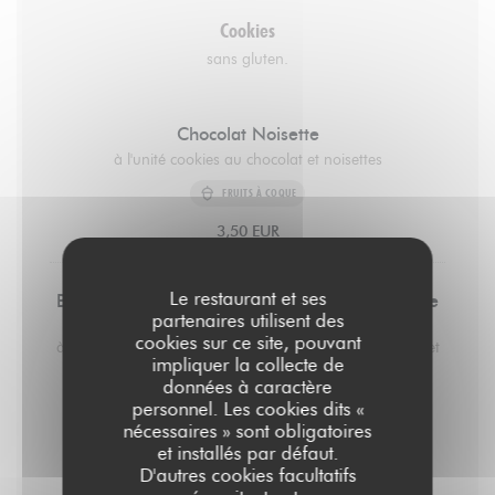
Cookies
sans gluten.
Chocolat Noisette
à l'unité cookies au chocolat et noisettes
FRUITS À COQUE
3,50 EUR
Le restaurant et ses
Beurre de Cacahuète, Chocolat Noir et Fleur de
partenaires utilisent des
Sel
cookies sur ce site, pouvant
à l'unité cookies au beurre de cacahuète, chocolat noir et
impliquer la collecte de
fleur de sel. 3,5€
données à caractère
ARACHIDES
personnel. Les cookies dits «
nécessaires » sont obligatoires
3,50 EUR
et installés par défaut.
D'autres cookies facultatifs