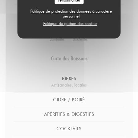
Personnaliser
Politique de protection des données à caractère
Fleury / Rosé de Saignée brut
personnel
Pinot noir / Biodynamie / Nature
Politique de gestion des cookies
29,00 EUR
58,00 EUR
Bouteille.
Bouteille.
Carte des Boissons
BIERES
Artisanales, locales
CIDRE / POIRÉ
APÉRITIFS & DIGESTIFS
COCKTAILS