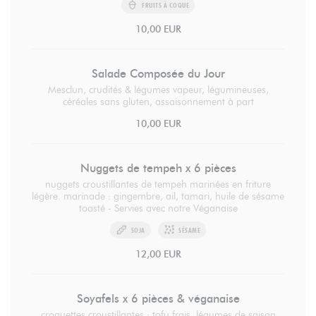
FRUITS À COQUE
10,00 EUR
Salade Composée du Jour
Mesclun, crudités & légumes vapeur, légumineuses,
céréales sans gluten, assaisonnement à part
10,00 EUR
Nuggets de tempeh x 6 pièces
nuggets croustillantes de tempeh marinées en friture
légère. marinade : gingembre, ail, tamari, huile de sésame
toasté - Servies avec notre Véganaise
SOJA
SÉSAME
12,00 EUR
Soyafels x 6 pièces & véganaise
croquettes croustillantes : tofu frais, légumes de saison