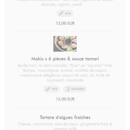
émincés, oignon, persil . . .
SOJA
12,00 EUR
Makis x 6 pièces & sauce tamari
feuille nori, riz semi-complet, "thon" ou "saumon" frais
(konjac, microalgue), avocat, crudités de saison,
mayonnaise allégée au yaourt de soja, ail, huile de
tournesol, moutarde
SOJA
MOUTARDE
12,00 EUR
Tartare d'algues fraîches
Câpres, cornichons, noix de cajou, gingembre frais &
sésame grillé