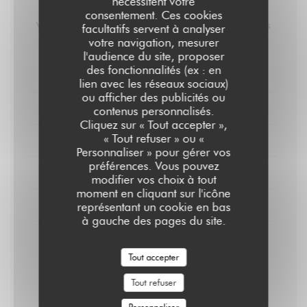
nécessitent votre
Carte des Vins
consentement. Ces cookies
Vins Biologiques / Vendanges Manuelles / Sans Produits
facultatifs servent à analyser
Chimiques / Sans Filtrage.
votre navigation, mesurer
l'audience du site, proposer
des fonctionnalités (ex : en
VINS ROUGES
lien avec les réseaux sociaux)
ou afficher des publicités ou
VIN ROSÉ
contenus personnalisés.
Cliquez sur « Tout accepter »,
« Tout refuser » ou «
VIN BLANCS
Personnaliser » pour gérer vos
préférences. Vous pouvez
PROSECCO
modifier vos choix à tout
moment en cliquant sur l'icône
CHAMPAGNE
représentant un cookie en bas
à gauche des pages du site.
Fleury / Blanc de Noirs brut
Tout accepter
Pinot noir / Biodynamie / Nature
29,00 EUR
58,00 EUR
Tout refuser
Bouteille.
Bouteille.