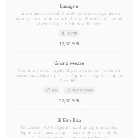
Lasagne
Farce maison, tempeh & protéine de soja, légumes de
saison, sauce tomate aux herbes de Provence, béchamel
végétale & pesto à la noix de cajou
GLUTEN
19,00 EUR
Grand Mezze
houmous / caviar végétal & pesto de cajou / makis x 2
pièces / soyafels x 2 pièces / véganaise / légumes vapeur
& crudités
SOJA
FRUITS À COQUE
22,00 EUR
Bi Bim Bap
Plat coréen 100 % végétal : riz, champignons sautés,
légumes de saison, aiguillettes ou tofu, omelette de
fèverole, wakamé, sésame, sauce Teriyaki