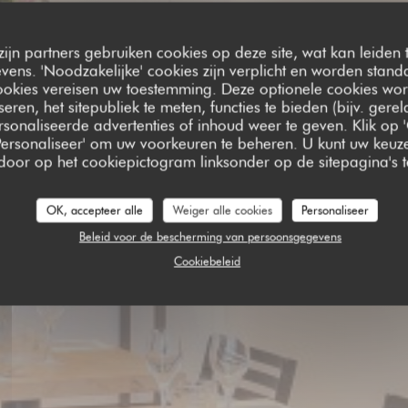
zijn partners gebruiken cookies op deze site, wat kan leiden
ens. 'Noodzakelijke' cookies zijn verplicht en worden standa
NTINE BIO
ookies vereisen uw toestemming. Deze optionele cookies wo
seren, het sitepubliek te meten, functies te bieden (bijv. gere
sonaliseerde advertenties of inhoud weer te geven. Klik op '
 'Personaliseer' om uw voorkeuren te beheren. U kunt uw keu
 door op het cookiepictogram linksonder op de sitepagina's te
OK, accepteer alle
Weiger alle cookies
Personaliseer
Beleid voor de bescherming van persoonsgegevens
Cookiebeleid