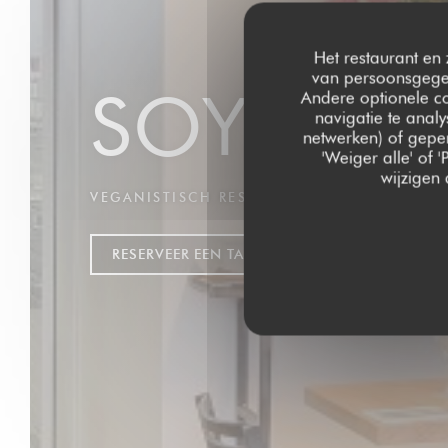
Het restaurant en 
van persoonsgegev
SOYA CA
Andere optionele c
navigatie te analy
netwerken) of geper
'Weiger alle' of
wijzigen
VEGANISTISCH RESTAURANT
|
PARIS
RESERVEER EEN TAFEL
AFHAAL