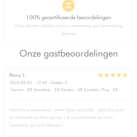
100% gecertificeerde beoordelingen
Onze klanten hebben na hun reservering een beoordeling
gegeven
Onze gastbeoordelingen
Rémy
L
2026-08-05
- 12:00 - Gasten 3
Service
:
5
/5
Atmosfeer
:
5
/5
Keuken
:
5
/5
Kwaliteit / Prijs
:
5
/5
Nourriture savoureuse, cadre hyper agréable - petit plus pour
la citronnelle en libre service :) Je recommande les clubs
sandwichs qui sont délicieux !