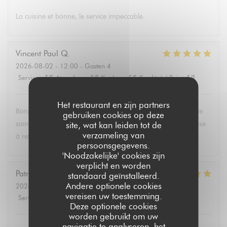
La cuisine et bonne, le service impeccable.
Vincent Paul
Q
2026-08-02
- 12:00 - Gasten 4
Service
:
5
/5
Atmosfeer
:
5
/5
Keuken
:
5
/5
Kwaliteit / Prijs
:
5
/5
Het restaurant en zijn partners
Bonjour , super service et mets délicieux. Un belle découverte
gebruiken cookies op deze
saine et équilibrée pas évident à trouver partout. Une adresse
site, wat kan leiden tot de
verzameling van
à retenir .Merci.
persoonsgegevens.
'Noodzakelijke' cookies zijn
verplicht en worden
Patricia
P
standaard geïnstalleerd.
Andere optionele cookies
2026-08-02
- 13:30 - Gasten 6
vereisen uw toestemming.
Service
:
5
/5
Atmosfeer
:
4
/5
Keuken
:
5
/5
Kwaliteit / Prijs
:
5
/5
Deze optionele cookies
worden gebruikt om uw
navigatie te analyseren, het