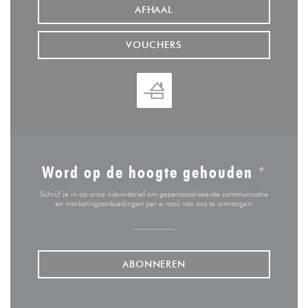
AFHAAL
VOUCHERS
Word op de hoogte gehouden
*
Schrijf je in op onze nieuwsbrief om gepersonaliseerde communicatie
en marketingaanbiedingen per e-mail van ons te ontvangen.
ABONNEREN