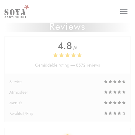
Cookies beheer paneel
Reviews
4.8
/5
Gemiddelde rating —
8572 reviews
Service
Atmosfeer
Menu's
Kwaliteit/Prijs