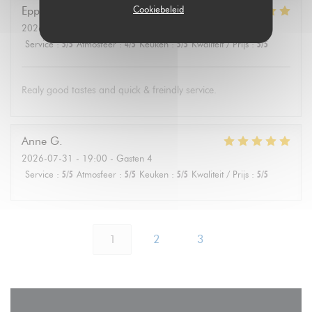
Cookiebeleid
Eppo
S
2026-08-01
- 19:30 - Gasten 4
Service
:
5
/5
Atmosfeer
:
4
/5
Keuken
:
5
/5
Kwaliteit / Prijs
:
5
/5
Realy good tastes and quick & freindly service.
Anne
G
2026-07-31
- 19:00 - Gasten 4
Service
:
5
/5
Atmosfeer
:
5
/5
Keuken
:
5
/5
Kwaliteit / Prijs
:
5
/5
1
2
3