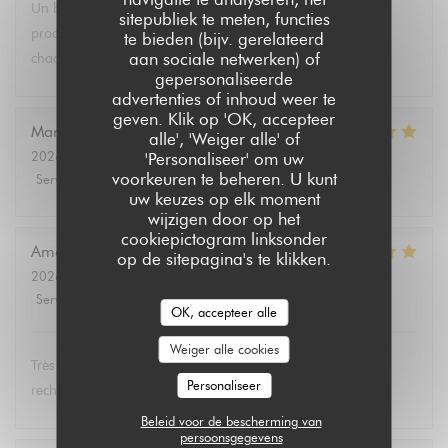
Un brunch dominical excellent avec un buffet de qualité de
sitepubliek te meten, functies
produits végétariens et bio. Tous les convives se régalent à
te bieden (bijv. gerelateerd
aan sociale netwerken) of
chaque fois.
gepersonaliseerde
advertenties of inhoud weer te
geven. Klik op 'OK, accepteer
Marie Christine
D
alle', 'Weiger alle' of
2026-08-02
- 13:30 - Gasten 2
'Personaliseer' om uw
voorkeuren te beheren. U kunt
Service
:
5
/5
Atmosfeer
:
4
/5
Keuken
:
5
/5
Kwaliteit / Prijs
:
4
/5
uw keuzes op elk moment
wijzigen door op het
cookiepictogram linksonder
Amélie
E
op de sitepagina's te klikken.
2026-08-01
- 19:00 - Gasten 3
Service
:
5
/5
Atmosfeer
:
5
/5
Keuken
:
5
/5
Kwaliteit / Prijs
:
5
/5
OK, accepteer alle
Weiger alle cookies
Très bon et service très agréable. Même mon père (qui
Personaliseer
rechigne un peu sur le vegan) a adoré les lasagnes !
Beleid voor de bescherming van
persoonsgegevens