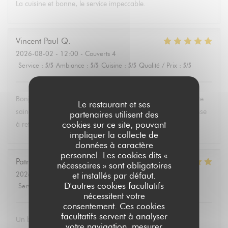
La cuisine et bonne, le service impeccable.
Vincent Paul
Q
2026-08-02
- 12:00 - Couverts 4
Service
:
5
/5
Ambiance
:
5
/5
Cuisine
:
5
/5
Qualité / Prix
:
5
/5
Bonjour , super service et mets délicieux. Un belle découverte
Le restaurant et ses
saine et équilibrée pas évident à trouver partout. Une adresse
partenaires utilisent des
cookies sur ce site, pouvant
à retenir .Merci.
impliquer la collecte de
données à caractère
personnel. Les cookies dits «
Patricia
P
nécessaires » sont obligatoires
2026-08-02
- 13:30 - Couverts 6
et installés par défaut.
D'autres cookies facultatifs
Service
:
5
/5
Ambiance
:
4
/5
Cuisine
:
5
/5
Qualité / Prix
:
5
/5
nécessitent votre
consentement. Ces cookies
facultatifs servent à analyser
Un brunch dominical excellent avec un buffet de qualité de
votre navigation, mesurer