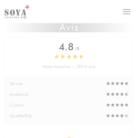
Personnalisation de vos choix en matière de cookies
Avis
4.8
/5
Note moyenne —
8574 avis
Service
Ambiance
Cuisine
Qualité/Prix