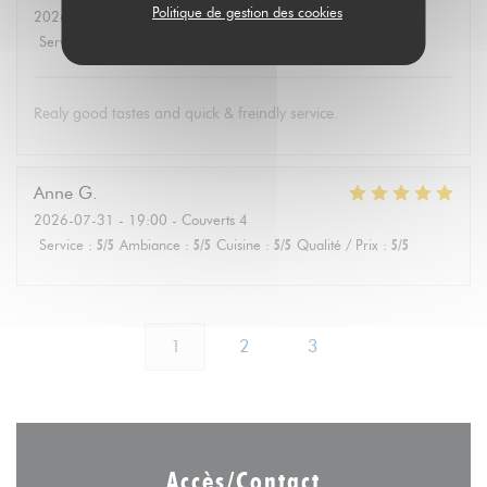
Politique de gestion des cookies
2026-08-01
- 19:30 - Couverts 4
Service
:
5
/5
Ambiance
:
4
/5
Cuisine
:
5
/5
Qualité / Prix
:
5
/5
Realy good tastes and quick & freindly service.
Anne
G
2026-07-31
- 19:00 - Couverts 4
Service
:
5
/5
Ambiance
:
5
/5
Cuisine
:
5
/5
Qualité / Prix
:
5
/5
1
2
3
Accès/Contact