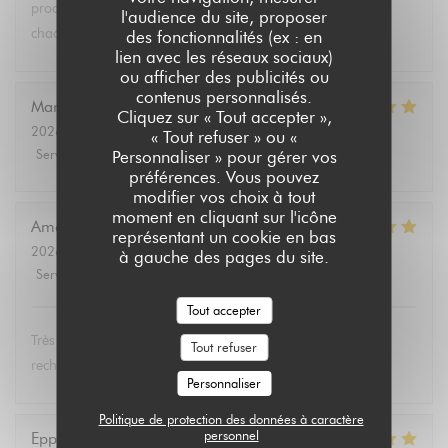
produits végétariens et bio. Tous les convives se régalent à
l'audience du site, proposer
chaque fois.
des fonctionnalités (ex : en
lien avec les réseaux sociaux)
ou afficher des publicités ou
contenus personnalisés.
Marie Christine
D
Cliquez sur « Tout accepter »,
2026-08-02
- 13:30 - Couverts 2
« Tout refuser » ou «
Service
:
5
/5
Ambiance
:
4
/5
Cuisine
:
5
/5
Qualité / Prix
:
4
/5
Personnaliser » pour gérer vos
préférences. Vous pouvez
modifier vos choix à tout
moment en cliquant sur l'icône
Amélie
E
représentant un cookie en bas
2026-08-01
- 19:00 - Couverts 3
à gauche des pages du site.
Service
:
5
/5
Ambiance
:
5
/5
Cuisine
:
5
/5
Qualité / Prix
:
5
/5
Tout accepter
Très bon et service très agréable. Même mon père (qui
Tout refuser
rechigne un peu sur le vegan) a adoré les lasagnes !
Personnaliser
Politique de protection des données à caractère
personnel
Eppo
S